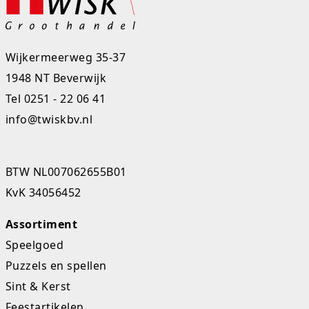
Experimenteer dozen
Ravensburger
Slingers
Klussentape
Kaftplastic
Plakdecoratie
Fien en Teun
Speelkleden
Kubushouders
Kopieer/print papier
Tape
Wijkermeerweg 35-37
1948 NT Beverwijk
Fietsjes, scooters en acc
Spellen overige
Lijm
Notitieboeken
Touw
Tel
0251 - 22 06 41
Frozen
Zwijsen
Linialen
Pin- en kassarollen
Verzenddozen
info@twiskbv.nl
Geweren en pistolen
Nietmachines
Schriften
Gravitrax
Paperclips, punaises, etc
Schrijfblokken
BTW NL007062655B01
KvK 34056452
Houten speelgoed
Parkeerschijf
Assortiment
K3
Passers
Speelgoed
Klein speelgoed
Pen etui's
Puzzels en spellen
Sint & Kerst
Koffers en servies
Pennenbakjes
Feestartikelen