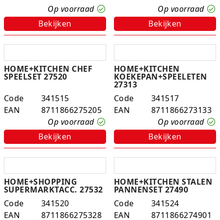
Op voorraad
Op voorraad
Rugtassen
Bekijken
Bekijken
Skippy's
Slime & Putty
HOME+KITCHEN CHEF
HOME+KITCHEN
SPEELSET 27520
KOEKEPAN+SPEELETEN
Slow rise
27313
Code
341515
Code
341517
Sluban
EAN
8711866275205
EAN
8711866273133
Op voorraad
Op voorraad
SO Kawaii
Bekijken
Bekijken
Spaarpotten
Speelfiguren en sets
HOME+SHOPPING
HOME+KITCHEN STALEN
SUPERMARKTACC. 27532
PANNENSET 27490
Spidey
Code
341520
Code
341524
Stitch
EAN
8711866275328
EAN
8711866274901