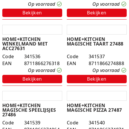
Op voorraad
Op voorraad
Studio Circus
Bekijken
Bekijken
Unicorns
Winkel, keuken en huis
HOME+KITCHEN
HOME+KITCHEN
WINKELMAND MET
MAGISCHE TAART 27488
Woezel en Pip
ACC27631
Code
341536
Code
341537
Zomer- en buitenspeelgoed
EAN
8711866276318
EAN
8711866274888
Op voorraad
Op voorraad
Bekijken
Bekijken
HOME+KITCHEN
HOME+KITCHEN
MAGISCHE SPEELIJSJES
MAGISCHE PIZZA 27487
27486
Code
341539
Code
341540