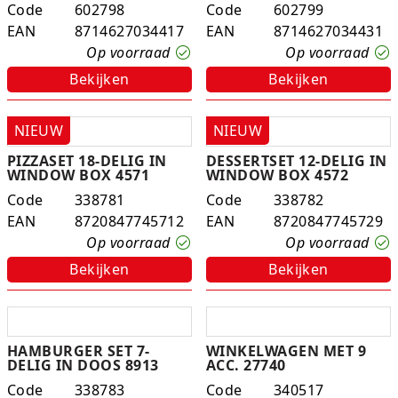
Code
602798
Code
602799
Experimenteer dozen
Ravensburger
Slingers
Klussentape
Kaftplastic
Plakdecoratie
EAN
8714627034417
EAN
8714627034431
Op voorraad
Op voorraad
Fien en Teun
Speelkleden
Kubushouders
Kopieer/print papier
Tape
Bekijken
Bekijken
Fietsjes, scooters en acc
Spellen overige
Lijm
Notitieboeken
Touw
NIEUW
NIEUW
Frozen
Zwijsen
Linialen
Pin- en kassarollen
Verzenddozen
PIZZASET 18-DELIG IN
DESSERTSET 12-DELIG IN
WINDOW BOX 4571
WINDOW BOX 4572
Geweren en pistolen
Nietmachines
Schriften
Code
338781
Code
338782
EAN
8720847745712
EAN
8720847745729
Gravitrax
Paperclips, punaises, etc
Schrijfblokken
Op voorraad
Op voorraad
Houten speelgoed
Parkeerschijf
Bekijken
Bekijken
K3
Passers
Klein speelgoed
Pen etui's
HAMBURGER SET 7-
WINKELWAGEN MET 9
DELIG IN DOOS 8913
ACC. 27740
Koffers en servies
Pennenbakjes
Code
338783
Code
340517