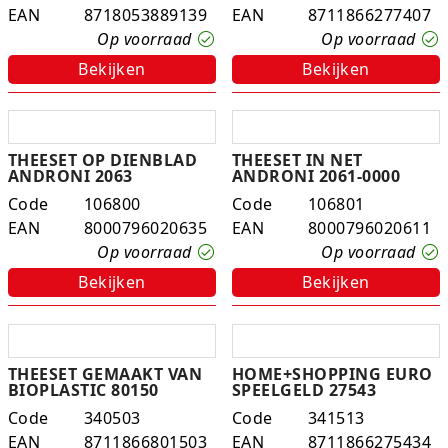
EAN
8718053889139
EAN
8711866277407
K-pop Star
Perforators
Op voorraad
Op voorraad
Bekijken
Bekijken
Little Dutch
Plakband
Lumpin
Post-It
THEESET OP DIENBLAD
THEESET IN NET
Magnetic Construction Sets
Puntenslijpers
ANDRONI 2063
ANDRONI 2061-0000
Code
106800
Code
106801
Muziek
Rainbow
EAN
8000796020635
EAN
8000796020611
Opruiming
Rekenmachines
Op voorraad
Op voorraad
Bekijken
Bekijken
Peppa Pig
Scharen en messen
Pluche
Schrijfwaren
THEESET GEMAAKT VAN
HOME+SHOPPING EURO
Poppen
Stempels en toebeh.
BIOPLASTIC 80150
SPEELGELD 27543
Code
340503
Code
341513
Roleplay
Tesa power
EAN
8711866801503
EAN
8711866275434