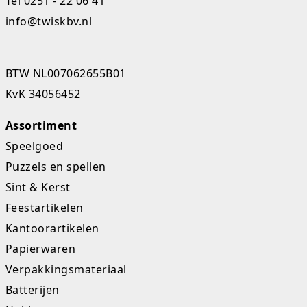
Tel
0251 - 22 06 41
info@twiskbv.nl
BTW NL007062655B01
KvK 34056452
Assortiment
Speelgoed
Puzzels en spellen
Sint & Kerst
Feestartikelen
Kantoorartikelen
Papierwaren
Verpakkingsmateriaal
Batterijen