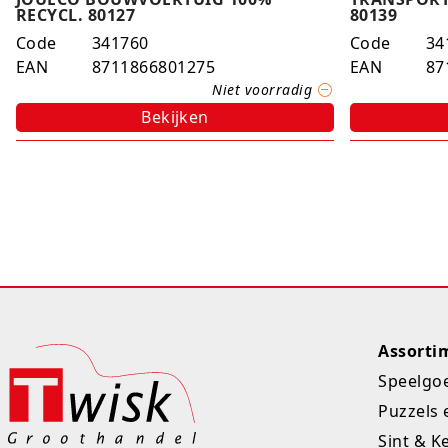
RECYCL. 80127
80139
Code
341760
Code
34
EAN
8711866801275
EAN
87
Niet voorradig
Bekijken
Assorti
Speelgo
Puzzels 
Sint & K