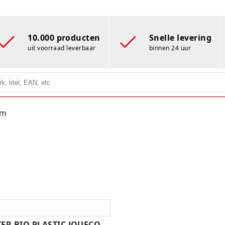
10.000 producten
Snelle levering
uit voorraad leverbaar
binnen 24 uur
am
ER BIO PLASTIC JOUECO