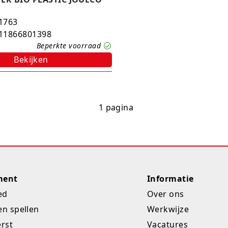
1763
11866801398
Beperkte voorraad
Bekijken
1 pagina
ment
Informatie
ed
Over ons
en spellen
Werkwijze
erst
Vacatures