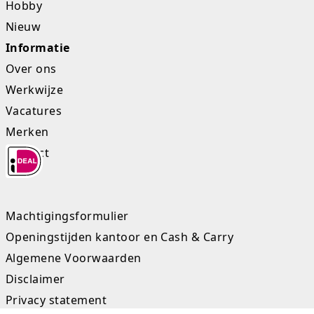
Hobby
Rugtassen
Nieuw
Informatie
Skippy's
Over ons
Slime & Putty
Werkwijze
Vacatures
Slow rise
Merken
Sluban
Contact
SO Kawaii
Spaarpotten
Machtigingsformulier
Openingstijden kantoor en Cash & Carry
Speelfiguren en sets
Algemene Voorwaarden
Spidey
Disclaimer
Privacy statement
Stitch