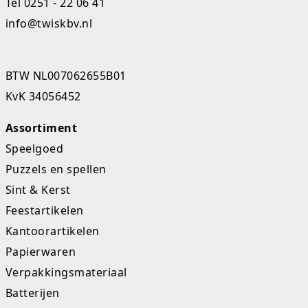
Tel
0251 - 22 06 41
K-pop Star
Perforators
info@twiskbv.nl
Little Dutch
Plakband
BTW NL007062655B01
Lumpin
Post-It
KvK 34056452
Magnetic Construction Sets
Puntenslijpers
Assortiment
Muziek
Rainbow
Speelgoed
Puzzels en spellen
Opruiming
Rekenmachines
Sint & Kerst
Peppa Pig
Scharen en messen
Feestartikelen
Kantoorartikelen
Pluche
Schrijfwaren
Papierwaren
Poppen
Stempels en toebeh.
Verpakkingsmateriaal
Batterijen
Roleplay
Tesa power