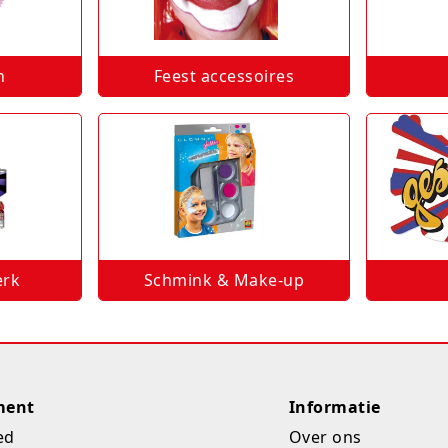
n
Feest accessoires
erk
Schmink & Make-up
ment
Informatie
ed
Over ons