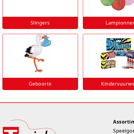
Slingers
Lampionne
Geboorte
Kindervuurw
Assorti
Speelgo