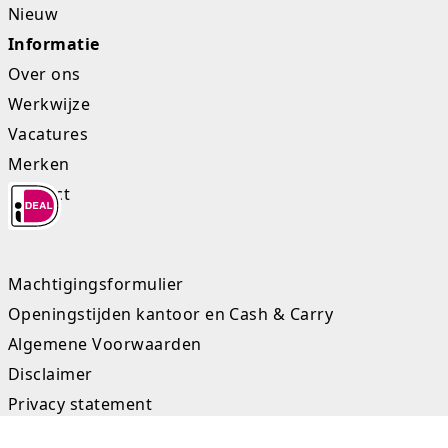
Nieuw
Rugtassen
Informatie
Skippy's
Over ons
Werkwijze
Slime & Putty
Vacatures
Slow rise
Merken
Contact
Sluban
SO Kawaii
Machtigingsformulier
Spaarpotten
Openingstijden kantoor en Cash & Carry
Speelfiguren en sets
Algemene Voorwaarden
Disclaimer
Spidey
Privacy statement
Stitch
Sitemap