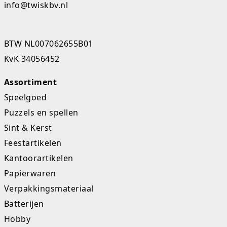
info@twiskbv.nl
K-pop Star
Perforators
Little Dutch
Plakband
BTW NL007062655B01
KvK 34056452
Lumpin
Post-It
Magnetic Construction Sets
Puntenslijpers
Assortiment
Speelgoed
Muziek
Rainbow
Puzzels en spellen
Opruiming
Rekenmachines
Sint & Kerst
Feestartikelen
Peppa Pig
Scharen en messen
Kantoorartikelen
Pluche
Schrijfwaren
Papierwaren
Verpakkingsmateriaal
Poppen
Stempels en toebeh.
Batterijen
Roleplay
Tesa power
Hobby