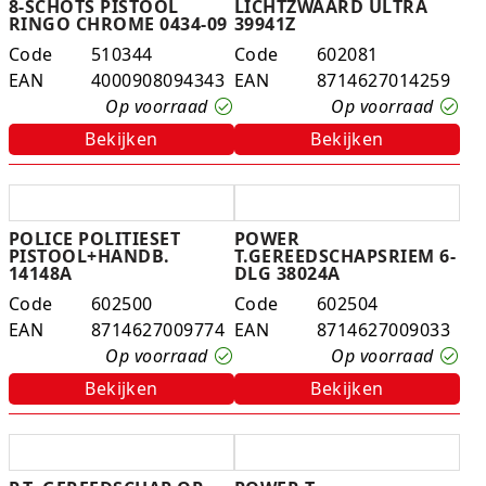
8-SCHOTS PISTOOL
LICHTZWAARD ULTRA
RINGO CHROME 0434-09
39941Z
Code
510344
Code
602081
EAN
4000908094343
EAN
8714627014259
Op voorraad
Op voorraad
Bekijken
Bekijken
POLICE POLITIESET
POWER
PISTOOL+HANDB.
T.GEREEDSCHAPSRIEM 6-
14148A
DLG 38024A
Code
602500
Code
602504
EAN
8714627009774
EAN
8714627009033
Op voorraad
Op voorraad
Bekijken
Bekijken