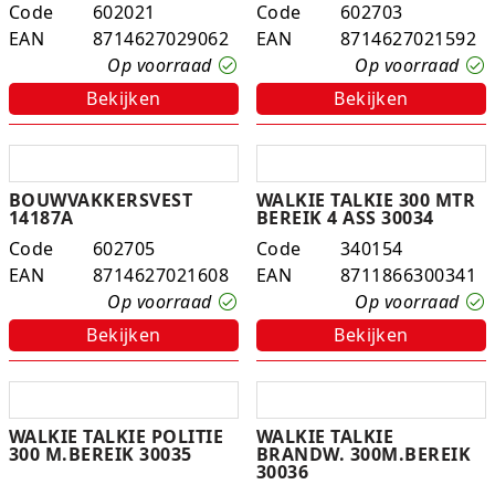
Code
602021
Code
602703
Experimenteer dozen
Ravensburger
Slingers
Klussentape
Kaftplastic
Plakdecoratie
EAN
8714627029062
EAN
8714627021592
Op voorraad
Op voorraad
Fien en Teun
Speelkleden
Kubushouders
Kopieer/print papier
Tape
Bekijken
Bekijken
Fietsjes, scooters en acc
Spellen overige
Lijm
Notitieboeken
Touw
Frozen
Zwijsen
Linialen
Pin- en kassarollen
Verzenddozen
BOUWVAKKERSVEST
WALKIE TALKIE 300 MTR
14187A
BEREIK 4 ASS 30034
Geweren en pistolen
Nietmachines
Schriften
Code
602705
Code
340154
EAN
8714627021608
EAN
8711866300341
Gravitrax
Paperclips, punaises, etc
Schrijfblokken
Op voorraad
Op voorraad
Houten speelgoed
Parkeerschijf
Bekijken
Bekijken
K3
Passers
Klein speelgoed
Pen etui's
WALKIE TALKIE POLITIE
WALKIE TALKIE
300 M.BEREIK 30035
BRANDW. 300M.BEREIK
30036
Koffers en servies
Pennenbakjes