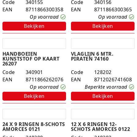
Code
340155
Code
340156
K-pop Star
Perforators
EAN
8711866300358
EAN
8711866300365
Op voorraad
Op voorraad
Little Dutch
Plakband
Bekijken
Bekijken
Lumpin
Post-It
Magnetic Construction Sets
Puntenslijpers
HANDBOEIEN
VLAGLIJN 6 MTR.
KUNSTSTOF OP KAART
PIRATEN 74160
Muziek
Rainbow
26207
Code
340901
Code
128202
Opruiming
Rekenmachines
EAN
8711866262076
EAN
8712026741608
Op voorraad
Beperkte voorraad
Peppa Pig
Scharen en messen
Bekijken
Bekijken
Pluche
Schrijfwaren
Poppen
Stempels en toebeh.
24 X 9 RINGEN 8-SCHOTS
12 X 6 RINGEN 12-
AMORCES 0121
SCHOTS AMORCES 0122
Roleplay
Tesa power