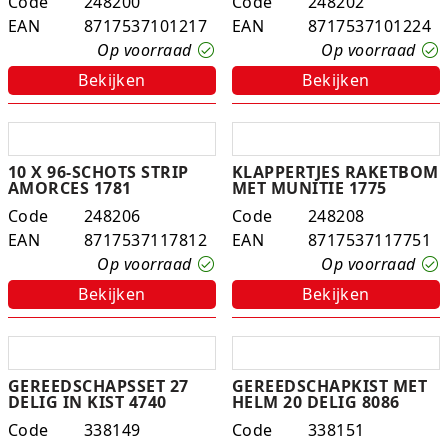
Code
248200
Code
248202
EAN
8717537101217
EAN
8717537101224
Rugtassen
Op voorraad
Op voorraad
Skippy's
Bekijken
Bekijken
Slime & Putty
Slow rise
10 X 96-SCHOTS STRIP
KLAPPERTJES RAKETBOM
AMORCES 1781
MET MUNITIE 1775
Sluban
Code
248206
Code
248208
EAN
8717537117812
EAN
8717537117751
SO Kawaii
Op voorraad
Op voorraad
Bekijken
Bekijken
Spaarpotten
Speelfiguren en sets
GEREEDSCHAPSSET 27
GEREEDSCHAPKIST MET
Spidey
DELIG IN KIST 4740
HELM 20 DELIG 8086
Code
338149
Code
338151
Stitch