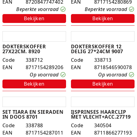
EAN
8720847747402
EAN
8717154280869
Studio Circus
Beperkte voorraad
Beperkte voorraad
Bekijken
Bekijken
Unicorns
Winkel, keuken en huis
DOKTERSKOFFER
DOKTERSKOFFER 12
Woezel en Pip
27X22CM. 8920
DELIG 27*24CM 9007
Code
338712
Code
338713
Zomer- en buitenspeelgoed
EAN
8717154289206
EAN
8718546590078
Op voorraad
Op voorraad
Bekijken
Bekijken
SET TIARA EN SIERADEN
IJSPRINSES HAARCLIP
IN DOOS 8701
MET VLECHT+ACC.27719
Code
338788
Code
340504
EAN
8717154287011
EAN
8711866277193