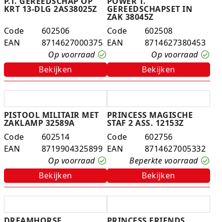
P.T. GEREEDSCHAP OP
POWER T.
KRT 13-DLG 2AS38025Z
GEREEDSCHAPSET IN
ZAK 38045Z
Code
602506
Code
602508
EAN
8714627000375
EAN
8714627380453
Op voorraad
Op voorraad
Bekijken
Bekijken
PISTOOL MILITAIR MET
PRINCESS MAGISCHE
ZAKLAMP 32589A
STAF 2 ASS. 12153Z
Code
602514
Code
602756
EAN
8719904325899
EAN
8714627005332
Op voorraad
Beperkte voorraad
Bekijken
Bekijken
DREAMHORSE
PRINCESS FRIENDS