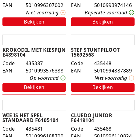
EAN
5010996307002
EAN
5010993974146
Experimenteer dozen
Ravensburger
Slingers
Klussentape
Kaftplastic
Plakdecoratie
Niet voorradig
Beperkte voorraad
Fien en Teun
Speelkleden
Kubushouders
Kopieer/print papier
Tape
Bekijken
Bekijken
Fietsjes, scooters en acc
Spellen overige
Lijm
Notitieboeken
Touw
Frozen
Zwijsen
Linialen
Pin- en kassarollen
Verzenddozen
KROKODIL MET KIESPIJN
STEF STUNTPILOOT
E4898104
15692568
Geweren en pistolen
Nietmachines
Schriften
Code
435387
Code
435448
EAN
5010993576388
EAN
5010994887889
Gravitrax
Paperclips, punaises, etc
Schrijfblokken
Op voorraad
Niet voorradig
Bekijken
Bekijken
Houten speelgoed
Parkeerschijf
K3
Passers
WIE IS HET SPEL
CLUEDO JUNIOR
Klein speelgoed
Pen etui's
STANDAARD F6105104
F6419104
Code
435481
Code
435488
Koffers en servies
Pennenbakjes
EAN
5010996188700
EAN
5010996110824