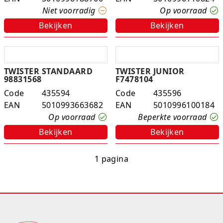
Niet voorradig
Op voorraad
K-pop Star
Perforators
Bekijken
Bekijken
Little Dutch
Plakband
Lumpin
Post-It
TWISTER STANDAARD
TWISTER JUNIOR
98831568
F7478104
Magnetic Construction Sets
Puntenslijpers
Code
435594
Code
435596
Muziek
Rainbow
EAN
5010993663682
EAN
5010996100184
Op voorraad
Beperkte voorraad
Opruiming
Rekenmachines
Bekijken
Bekijken
Peppa Pig
Scharen en messen
1 pagina
Pluche
Schrijfwaren
Poppen
Stempels en toebeh.
Roleplay
Tesa power