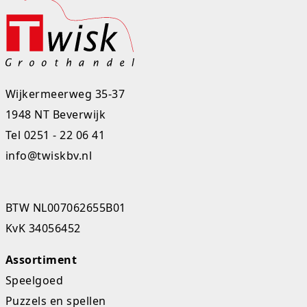
Rugtassen
Skippy's
Slime & Putty
Wijkermeerweg 35-37
Slow rise
1948 NT Beverwijk
Tel
0251 - 22 06 41
Sluban
info@twiskbv.nl
SO Kawaii
Spaarpotten
BTW NL007062655B01
KvK 34056452
Speelfiguren en sets
Assortiment
Spidey
Speelgoed
Stitch
Puzzels en spellen