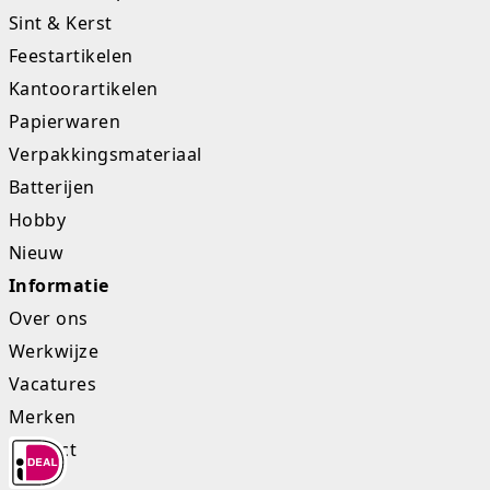
Sint & Kerst
Studio Circus
Feestartikelen
Unicorns
Kantoorartikelen
Papierwaren
Winkel, keuken en huis
Verpakkingsmateriaal
Woezel en Pip
Batterijen
Hobby
Zomer- en buitenspeelgoed
Nieuw
Informatie
Over ons
Werkwijze
Vacatures
Merken
Contact