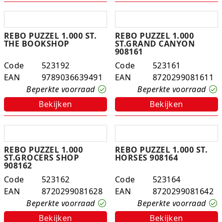
Studio Circus
REBO PUZZEL 1.000 ST.
REBO PUZZEL 1.000
Unicorns
THE BOOKSHOP
ST.GRAND CANYON
908161
Winkel, keuken en huis
Code
523192
Code
523161
EAN
9789036639491
EAN
8720299081611
Woezel en Pip
Beperkte voorraad
Beperkte voorraad
Zomer- en buitenspeelgoed
Bekijken
Bekijken
REBO PUZZEL 1.000
REBO PUZZEL 1.000 ST.
ST.GROCERS SHOP
HORSES 908164
908162
Code
523162
Code
523164
EAN
8720299081628
EAN
8720299081642
Beperkte voorraad
Beperkte voorraad
Bekijken
Bekijken