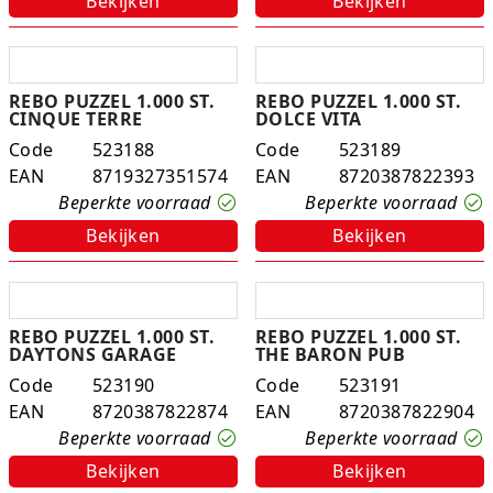
Bekijken
Bekijken
Rugtassen
Skippy's
REBO PUZZEL 1.000 ST.
REBO PUZZEL 1.000 ST.
CINQUE TERRE
DOLCE VITA
Slime & Putty
Code
523188
Code
523189
EAN
8719327351574
EAN
8720387822393
Slow rise
Beperkte voorraad
Beperkte voorraad
Sluban
Bekijken
Bekijken
SO Kawaii
Spaarpotten
REBO PUZZEL 1.000 ST.
REBO PUZZEL 1.000 ST.
DAYTONS GARAGE
THE BARON PUB
Speelfiguren en sets
Code
523190
Code
523191
EAN
8720387822874
EAN
8720387822904
Spidey
Beperkte voorraad
Beperkte voorraad
Bekijken
Bekijken
Stitch