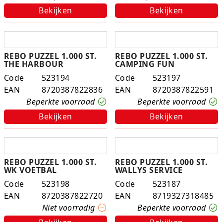
Bekijken
Bekijken
K-pop Star
Perforators
Little Dutch
Plakband
REBO PUZZEL 1.000 ST.
REBO PUZZEL 1.000 ST.
Lumpin
Post-It
THE HARBOUR
CAMPING FUN
Code
523194
Code
523197
Magnetic Construction Sets
Puntenslijpers
EAN
8720387822836
EAN
8720387822591
Beperkte voorraad
Beperkte voorraad
Muziek
Rainbow
Bekijken
Bekijken
Opruiming
Rekenmachines
Peppa Pig
Scharen en messen
REBO PUZZEL 1.000 ST.
REBO PUZZEL 1.000 ST.
Pluche
Schrijfwaren
WK VOETBAL
WALLYS SERVICE
Code
523198
Code
523187
Poppen
Stempels en toebeh.
EAN
8720387822720
EAN
8719327318485
Niet voorradig
Beperkte voorraad
Roleplay
Tesa power