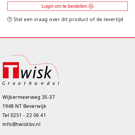
Login om te bestellen
Rugtassen
Stel een vraag over dit product of de levertijd
Skippy's
Slime & Putty
Slow rise
Sluban
SO Kawaii
Spaarpotten
Wijkermeerweg 35-37
Speelfiguren en sets
1948 NT Beverwijk
Tel
0251 - 22 06 41
Spidey
info@twiskbv.nl
Stitch