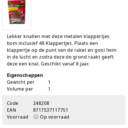
K-pop Star
Perforators
Little Dutch
Plakband
Lumpin
Post-It
Lekker knallen met deze metalen klappertjes
bom inclusief 48 Klappertjes. Plaats een
Magnetic Construction Sets
Puntenslijpers
klappertje op de punt van de raket en gooi hem
in de lucht en zodra deze de grond raakt geeft
Muziek
Rainbow
deze een knal. Geschikt vanaf 8 jaar.
Opruiming
Rekenmachines
Eigenschappen
Gewicht per
1
Peppa Pig
Scharen en messen
Volume per
1
Pluche
Schrijfwaren
Code
248208
EAN
8717537117751
Poppen
Stempels en toebeh.
Voorraad
Op voorraad
Roleplay
Tesa power