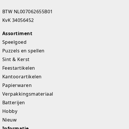
Studio Circus
BTW NL007062655B01
KvK 34056452
Unicorns
Assortiment
Winkel, keuken en huis
Speelgoed
Woezel en Pip
Puzzels en spellen
Sint & Kerst
Zomer- en buitenspeelgoed
Feestartikelen
Kantoorartikelen
Papierwaren
Verpakkingsmateriaal
Batterijen
Hobby
Nieuw
Informatie