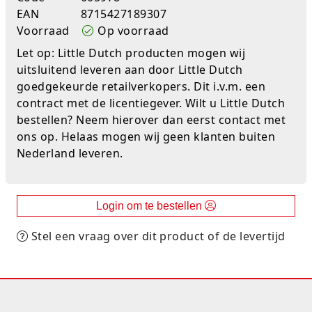
EAN
8715427189307
Studio Circus
Voorraad
Op voorraad
Unicorns
Let op: Little Dutch producten mogen wij
uitsluitend leveren aan door Little Dutch
Winkel, keuken en huis
goedgekeurde retailverkopers. Dit i.v.m. een
contract met de licentiegever. Wilt u Little Dutch
Woezel en Pip
bestellen? Neem hierover dan eerst contact met
ons op. Helaas mogen wij geen klanten buiten
Zomer- en buitenspeelgoed
Nederland leveren.
Login om te bestellen
Stel een vraag over dit product of de levertijd