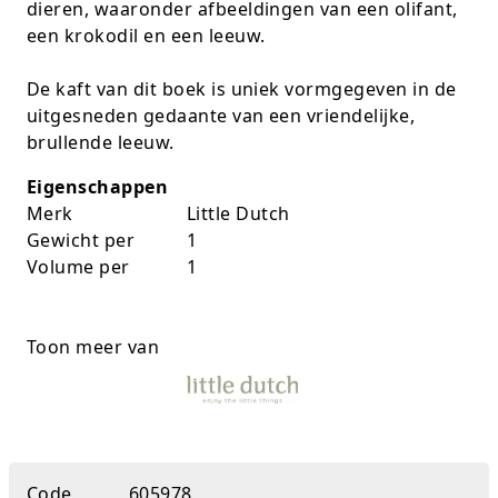
dieren, waaronder afbeeldingen van een olifant,
Rugtassen
een krokodil en een leeuw.
Skippy's
De kaft van dit boek is uniek vormgegeven in de
uitgesneden gedaante van een vriendelijke,
Slime & Putty
brullende leeuw.
Slow rise
Eigenschappen
Merk
Little Dutch
Sluban
Gewicht per
1
Volume per
1
SO Kawaii
Spaarpotten
Toon meer van
Speelfiguren en sets
Spidey
Stitch
Code
605978