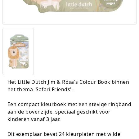
K-pop Star
Perforators
Little Dutch
Plakband
Lumpin
Post-It
Magnetic Construction Sets
Puntenslijpers
Muziek
Rainbow
Opruiming
Rekenmachines
Het Little Dutch Jim & Rosa's Colour Book binnen
het thema 'Safari Friends'.
Peppa Pig
Scharen en messen
Een compact kleurboek met een stevige ringband
Pluche
Schrijfwaren
aan de bovenzijde, speciaal geschikt voor
kinderen vanaf 3 jaar.
Poppen
Stempels en toebeh.
Roleplay
Tesa power
Dit exemplaar bevat 24 kleurplaten met wilde