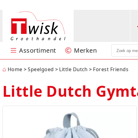
Assortiment
Merken
Speelgoed
Puzzels en spellen
Sint & Kerst
Feestartikelen
Kantoorartikelen
Papierwaren
Verpakkingsmateriaal
Batterijen
Hobby
Nieuw
Centrum
Jumbo
Little Dutch
Lumpin
Ravensburger
SES
Stabilo
Woody
MEER
⌂
Home
Speelgoed
Little Dutch
Forest Friends
Little Dutch Gymt