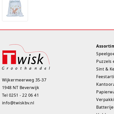
Assorti
Speelgo
Puzzels 
Sint & K
Feestart
Wijkermeerweg 35-37
Kantoora
1948 NT Beverwijk
Papierw
Tel
0251 - 22 06 41
Verpakk
info@twiskbv.nl
Batterij