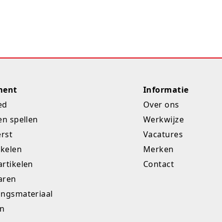
ment
Informatie
ed
Over ons
en spellen
Werkwijze
erst
Vacatures
ikelen
Merken
rtikelen
Contact
aren
ingsmateriaal
en