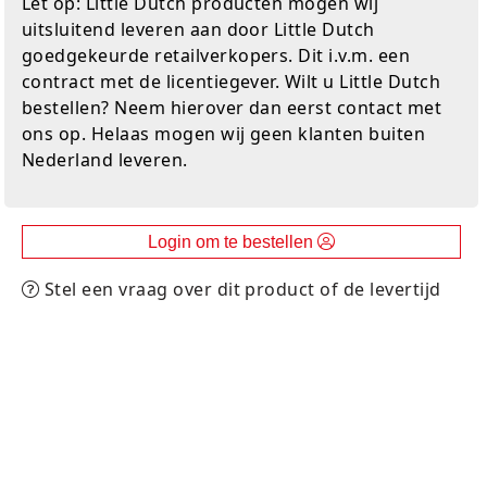
Let op: Little Dutch producten mogen wij
Experimenteer dozen
Ravensburger
Slingers
Klussentape
Kaftplastic
Plakdecoratie
uitsluitend leveren aan door Little Dutch
goedgekeurde retailverkopers. Dit i.v.m. een
Fien en Teun
Speelkleden
Kubushouders
Kopieer/print papier
Tape
contract met de licentiegever. Wilt u Little Dutch
bestellen? Neem hierover dan eerst contact met
Fietsjes, scooters en acc
Spellen overige
Lijm
Notitieboeken
Touw
ons op. Helaas mogen wij geen klanten buiten
Nederland leveren.
Frozen
Zwijsen
Linialen
Pin- en kassarollen
Verzenddozen
Geweren en pistolen
Nietmachines
Schriften
Login om te bestellen
Gravitrax
Paperclips, punaises, etc
Schrijfblokken
Stel een vraag over dit product of de levertijd
Houten speelgoed
Parkeerschijf
K3
Passers
Klein speelgoed
Pen etui's
Koffers en servies
Pennenbakjes