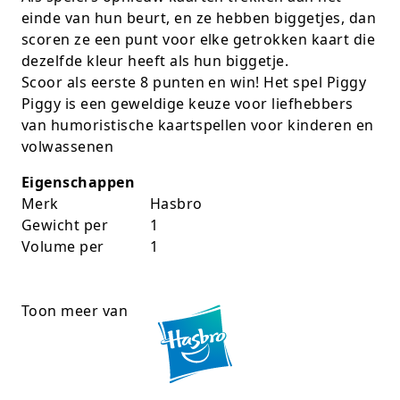
einde van hun beurt, en ze hebben biggetjes, dan
Rugtassen
scoren ze een punt voor elke getrokken kaart die
dezelfde kleur heeft als hun biggetje.
Skippy's
Scoor als eerste 8 punten en win! Het spel Piggy
Piggy is een geweldige keuze voor liefhebbers
Slime & Putty
van humoristische kaartspellen voor kinderen en
Slow rise
volwassenen
Eigenschappen
Sluban
Merk
Hasbro
Gewicht per
1
SO Kawaii
Volume per
1
Spaarpotten
Speelfiguren en sets
Toon meer van
Spidey
Stitch