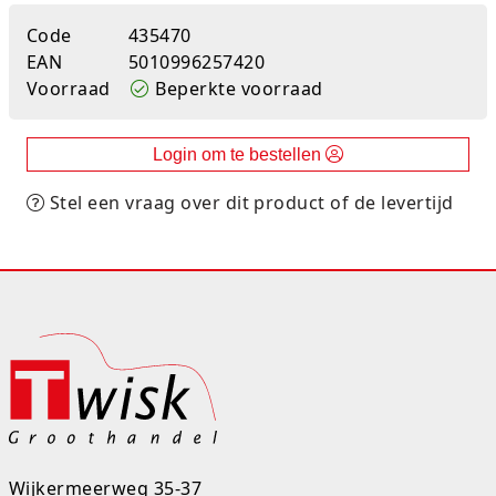
Studio Circus
Code
435470
EAN
5010996257420
Unicorns
Voorraad
Beperkte voorraad
Winkel, keuken en huis
Login om te bestellen
Woezel en Pip
Stel een vraag over dit product of de levertijd
Zomer- en buitenspeelgoed
Wijkermeerweg 35-37