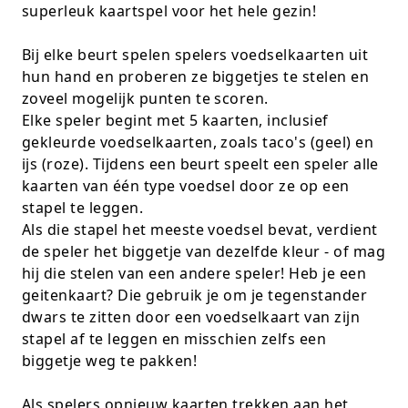
superleuk kaartspel voor het hele gezin!
K-pop Star
Perforators
Bij elke beurt spelen spelers voedselkaarten uit
Little Dutch
Plakband
hun hand en proberen ze biggetjes te stelen en
zoveel mogelijk punten te scoren.
Lumpin
Post-It
Elke speler begint met 5 kaarten, inclusief
gekleurde voedselkaarten, zoals taco's (geel) en
Magnetic Construction Sets
Puntenslijpers
ijs (roze). Tijdens een beurt speelt een speler alle
kaarten van één type voedsel door ze op een
Muziek
Rainbow
stapel te leggen.
Opruiming
Rekenmachines
Als die stapel het meeste voedsel bevat, verdient
de speler het biggetje van dezelfde kleur - of mag
Peppa Pig
Scharen en messen
hij die stelen van een andere speler! Heb je een
geitenkaart? Die gebruik je om je tegenstander
Pluche
Schrijfwaren
dwars te zitten door een voedselkaart van zijn
stapel af te leggen en misschien zelfs een
Poppen
Stempels en toebeh.
biggetje weg te pakken!
Roleplay
Tesa power
Als spelers opnieuw kaarten trekken aan het