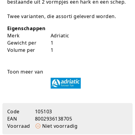
bestaande uit 2 vormpjes een hark en een schep.
K-pop Star
Perforators
Twee varianten, die assorti geleverd worden.
Little Dutch
Plakband
Eigenschappen
Lumpin
Post-It
Merk
Adriatic
Gewicht per
1
Magnetic Construction Sets
Puntenslijpers
Volume per
1
Muziek
Rainbow
Toon meer van
Opruiming
Rekenmachines
Peppa Pig
Scharen en messen
Pluche
Schrijfwaren
Code
105103
Poppen
Stempels en toebeh.
EAN
8002936138705
Voorraad
Niet voorradig
Roleplay
Tesa power