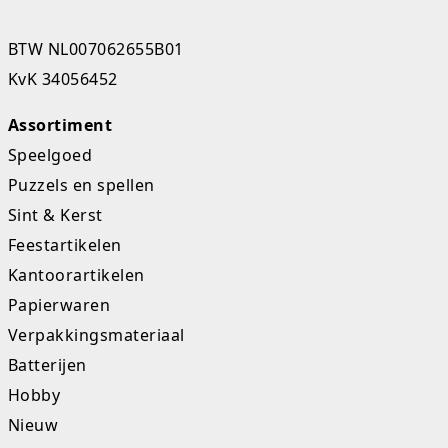
Studio Circus
BTW NL007062655B01
Unicorns
KvK 34056452
Winkel, keuken en huis
Assortiment
Speelgoed
Woezel en Pip
Puzzels en spellen
Zomer- en buitenspeelgoed
Sint & Kerst
Feestartikelen
Kantoorartikelen
Papierwaren
Verpakkingsmateriaal
Batterijen
Hobby
Nieuw