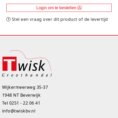
Rugtassen
Login om te bestellen
Skippy's
Stel een vraag over dit product of de levertijd
Slime & Putty
Slow rise
Sluban
SO Kawaii
Spaarpotten
Wijkermeerweg 35-37
Speelfiguren en sets
1948 NT Beverwijk
Spidey
Tel
0251 - 22 06 41
info@twiskbv.nl
Stitch