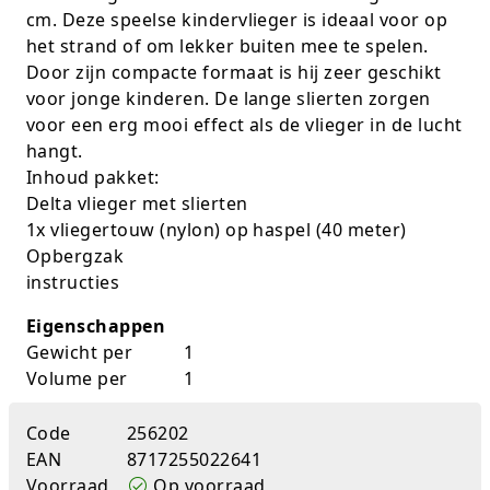
cm. Deze speelse kindervlieger is ideaal voor op
K-pop Star
Perforators
het strand of om lekker buiten mee te spelen.
Door zijn compacte formaat is hij zeer geschikt
Little Dutch
Plakband
voor jonge kinderen. De lange slierten zorgen
voor een erg mooi effect als de vlieger in de lucht
Lumpin
Post-It
hangt.
Magnetic Construction Sets
Puntenslijpers
Inhoud pakket:
Delta vlieger met slierten
Muziek
Rainbow
1x vliegertouw (nylon) op haspel (40 meter)
Opbergzak
Opruiming
Rekenmachines
instructies
Peppa Pig
Scharen en messen
Eigenschappen
Gewicht per
1
Pluche
Schrijfwaren
Volume per
1
Poppen
Stempels en toebeh.
Code
256202
EAN
8717255022641
Roleplay
Tesa power
Voorraad
Op voorraad