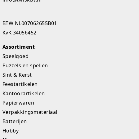
Studio Circus
Unicorns
BTW NL007062655B01
KvK 34056452
Winkel, keuken en huis
Assortiment
Woezel en Pip
Speelgoed
Zomer- en buitenspeelgoed
Puzzels en spellen
Sint & Kerst
Feestartikelen
Kantoorartikelen
Papierwaren
Verpakkingsmateriaal
Batterijen
Hobby