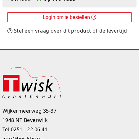
Rugtassen
Login om te bestellen
Skippy's
Stel een vraag over dit product of de levertijd
Slime & Putty
Slow rise
Sluban
SO Kawaii
Spaarpotten
Speelfiguren en sets
Wijkermeerweg 35-37
1948 NT Beverwijk
Spidey
Tel
0251 - 22 06 41
Stitch
info@twiskbv.nl