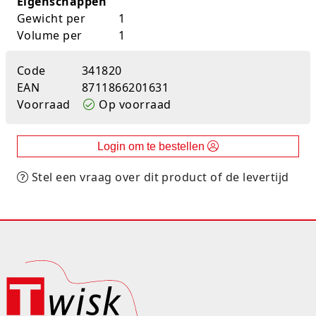
Eigenschappen
K-pop Star
Perforators
Gewicht per
1
Volume per
1
Little Dutch
Plakband
Code
341820
Lumpin
Post-It
EAN
8711866201631
Voorraad
Op voorraad
Magnetic Construction Sets
Puntenslijpers
Muziek
Rainbow
Login om te bestellen
Opruiming
Rekenmachines
Stel een vraag over dit product of de levertijd
Peppa Pig
Scharen en messen
Pluche
Schrijfwaren
Poppen
Stempels en toebeh.
Roleplay
Tesa power