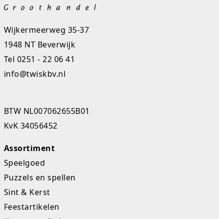
Rugtassen
Wijkermeerweg 35-37
Skippy's
1948 NT Beverwijk
Slime & Putty
Tel
0251 - 22 06 41
info@twiskbv.nl
Slow rise
Sluban
BTW NL007062655B01
SO Kawaii
KvK 34056452
Spaarpotten
Assortiment
Speelgoed
Speelfiguren en sets
Puzzels en spellen
Spidey
Sint & Kerst
Feestartikelen
Stitch