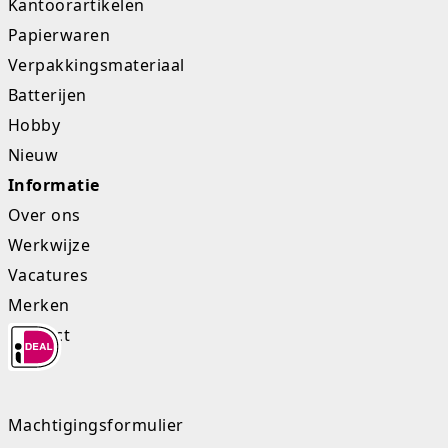
Kantoorartikelen
Studio Circus
Papierwaren
Verpakkingsmateriaal
Unicorns
Batterijen
Winkel, keuken en huis
Hobby
Nieuw
Woezel en Pip
Informatie
Zomer- en buitenspeelgoed
Over ons
Werkwijze
Vacatures
Merken
Contact
Machtigingsformulier