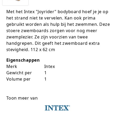
K-pop Star
Perforators
Met het Intex "Joyrider" bodyboard hoef je je op
het strand niet te vervelen. Kan ook prima
Little Dutch
Plakband
gebruikt worden als hulp bij het zwemmen. Deze
stoere zwemboards zorgen voor nog meer
Lumpin
Post-It
zwemplezier. Ze zijn voorzien van twee
Magnetic Construction Sets
Puntenslijpers
handgrepen. Dit geeft het zwemboard extra
stevigheid. 112 x 62 cm
Muziek
Rainbow
Eigenschappen
Opruiming
Rekenmachines
Merk
Intex
Gewicht per
1
Peppa Pig
Scharen en messen
Volume per
1
Pluche
Schrijfwaren
Toon meer van
Poppen
Stempels en toebeh.
Roleplay
Tesa power