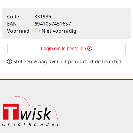
Rugtassen
Code
331936
Skippy's
EAN
6941057451657
Voorraad
Niet voorradig
Slime & Putty
Slow rise
Login om te bestellen
Stel een vraag over dit product of de levertijd
Sluban
SO Kawaii
Spaarpotten
Speelfiguren en sets
Spidey
Stitch