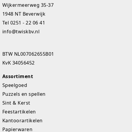
Wijkermeerweg 35-37
Studio Circus
1948 NT Beverwijk
Unicorns
Tel
0251 - 22 06 41
info@twiskbv.nl
Winkel, keuken en huis
Woezel en Pip
BTW NL007062655B01
Zomer- en buitenspeelgoed
KvK 34056452
Assortiment
Speelgoed
Puzzels en spellen
Sint & Kerst
Feestartikelen
Kantoorartikelen
Papierwaren