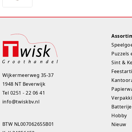
Assorti
Speelgo
Puzzels 
Sint & K
Feestart
Wijkermeerweg 35-37
Kantoora
1948 NT Beverwijk
Papierw
Tel
0251 - 22 06 41
Verpakk
info@twiskbv.nl
Batterij
Hobby
BTW NL007062655B01
Nieuw