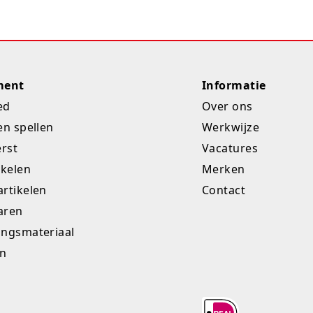
ment
Informatie
ed
Over ons
en spellen
Werkwijze
erst
Vacatures
ikelen
Merken
rtikelen
Contact
aren
ingsmateriaal
en