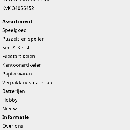
KvK 34056452
Studio Circus
Assortiment
Unicorns
Speelgoed
Winkel, keuken en huis
Puzzels en spellen
Sint & Kerst
Woezel en Pip
Feestartikelen
Zomer- en buitenspeelgoed
Kantoorartikelen
Papierwaren
Verpakkingsmateriaal
Batterijen
Hobby
Nieuw
Informatie
Over ons