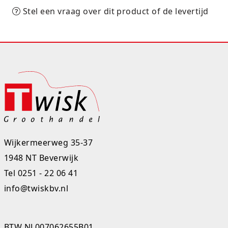
Stel een vraag over dit product of de levertijd
Rugtassen
Skippy's
Slime & Putty
Slow rise
Sluban
SO Kawaii
Wijkermeerweg 35-37
Spaarpotten
1948 NT Beverwijk
Tel
0251 - 22 06 41
Speelfiguren en sets
info@twiskbv.nl
Spidey
Stitch
BTW NL007062655B01