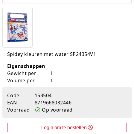
K-pop Star
Perforators
Little Dutch
Plakband
Lumpin
Post-It
Magnetic Construction Sets
Puntenslijpers
Spidey kleuren met water SP24354V1
Muziek
Rainbow
Eigenschappen
Gewicht per
1
Opruiming
Rekenmachines
Volume per
1
Peppa Pig
Scharen en messen
Code
153504
Pluche
Schrijfwaren
EAN
8719668032446
Voorraad
Op voorraad
Poppen
Stempels en toebeh.
Login om te bestellen
Roleplay
Tesa power