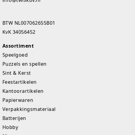
Studio Circus
Unicorns
BTW NL007062655B01
KvK 34056452
Winkel, keuken en huis
Assortiment
Woezel en Pip
Speelgoed
Zomer- en buitenspeelgoed
Puzzels en spellen
Sint & Kerst
Feestartikelen
Kantoorartikelen
Papierwaren
Verpakkingsmateriaal
Batterijen
Hobby