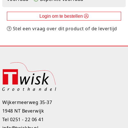
Rugtassen
Login om te bestellen
Skippy's
Stel een vraag over dit product of de levertijd
Slime & Putty
Slow rise
Sluban
SO Kawaii
Spaarpotten
Speelfiguren en sets
Wijkermeerweg 35-37
1948 NT Beverwijk
Spidey
Tel
0251 - 22 06 41
Stitch
info@twiskbv.nl