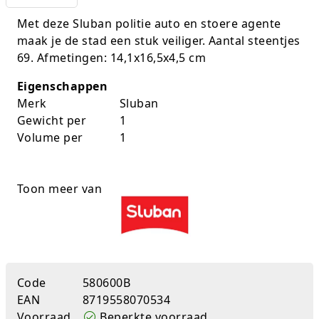
K-pop Star
Perforators
Met deze Sluban politie auto en stoere agente
maak je de stad een stuk veiliger. Aantal steentjes
Little Dutch
Plakband
69. Afmetingen: 14,1x16,5x4,5 cm
Lumpin
Post-It
Eigenschappen
Merk
Sluban
Magnetic Construction Sets
Puntenslijpers
Gewicht per
1
Volume per
1
Muziek
Rainbow
Opruiming
Rekenmachines
Toon meer van
Peppa Pig
Scharen en messen
Pluche
Schrijfwaren
Poppen
Stempels en toebeh.
Code
580600B
EAN
8719558070534
Roleplay
Tesa power
Voorraad
Beperkte voorraad