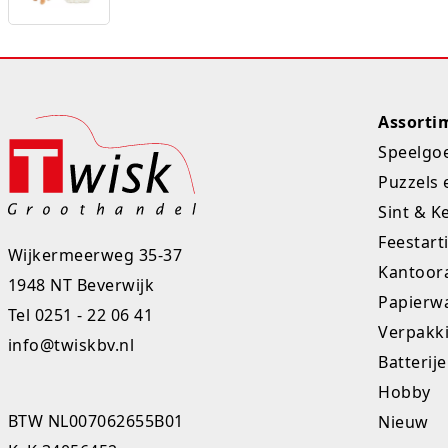
Assorti
Speelgo
Puzzels 
Sint & K
Feestart
Wijkermeerweg 35-37
Kantoora
1948 NT Beverwijk
Papierw
Tel
0251 - 22 06 41
Verpakk
info@twiskbv.nl
Batterij
Hobby
BTW NL007062655B01
Nieuw