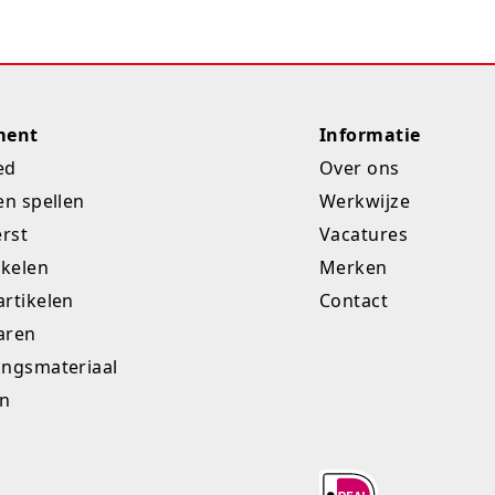
ment
Informatie
ed
Over ons
en spellen
Werkwijze
erst
Vacatures
ikelen
Merken
rtikelen
Contact
aren
ingsmateriaal
en