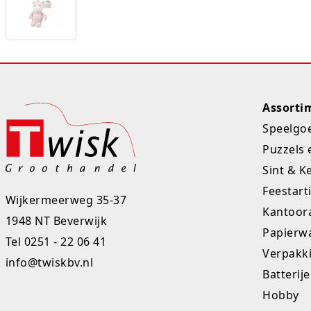
Assorti
Speelgo
Puzzels 
Sint & K
Feestart
Wijkermeerweg 35-37
Kantoora
1948 NT Beverwijk
Papierw
Tel
0251 - 22 06 41
Verpakk
info@twiskbv.nl
Batterij
Hobby