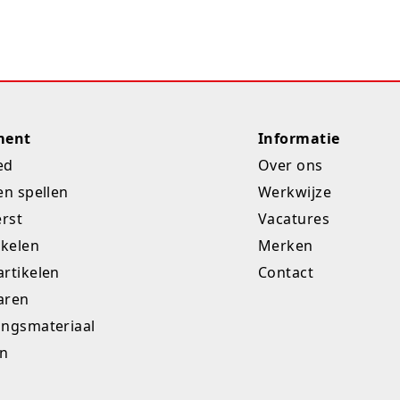
ment
Informatie
ed
Over ons
en spellen
Werkwijze
erst
Vacatures
ikelen
Merken
rtikelen
Contact
aren
ingsmateriaal
en