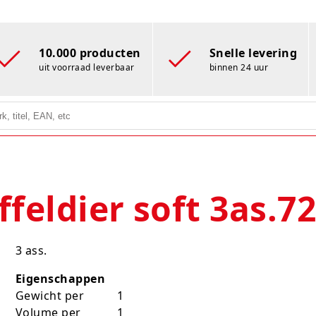
10.000 producten
Snelle levering
uit voorraad leverbaar
binnen 24 uur
feldier soft 3as.7
3 ass.
Eigenschappen
Gewicht per
1
Volume per
1