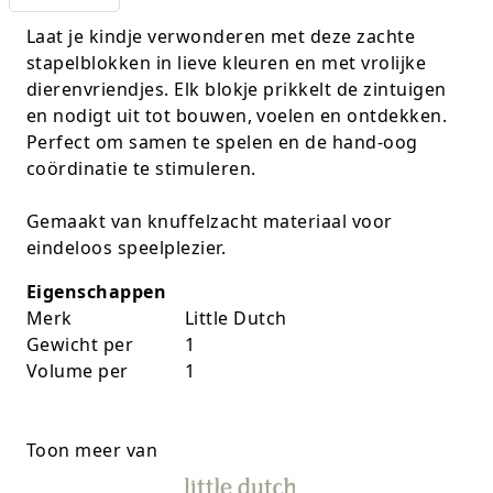
K-pop Star
Perforators
Laat je kindje verwonderen met deze zachte
stapelblokken in lieve kleuren en met vrolijke
Little Dutch
Plakband
dierenvriendjes. Elk blokje prikkelt de zintuigen
en nodigt uit tot bouwen, voelen en ontdekken.
Lumpin
Post-It
Perfect om samen te spelen en de hand-oog
coördinatie te stimuleren.
Magnetic Construction Sets
Puntenslijpers
Gemaakt van knuffelzacht materiaal voor
Muziek
Rainbow
eindeloos speelplezier.
Opruiming
Rekenmachines
Eigenschappen
Merk
Little Dutch
Peppa Pig
Scharen en messen
Gewicht per
1
Volume per
1
Pluche
Schrijfwaren
Poppen
Stempels en toebeh.
Toon meer van
Roleplay
Tesa power