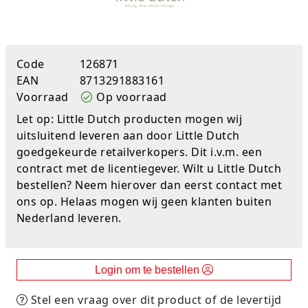
Rugtassen
Skippy's
Code
126871
EAN
8713291883161
Slime & Putty
Voorraad
Op voorraad
Slow rise
Let op: Little Dutch producten mogen wij
uitsluitend leveren aan door Little Dutch
Sluban
goedgekeurde retailverkopers. Dit i.v.m. een
contract met de licentiegever. Wilt u Little Dutch
SO Kawaii
bestellen? Neem hierover dan eerst contact met
ons op. Helaas mogen wij geen klanten buiten
Spaarpotten
Nederland leveren.
Speelfiguren en sets
Spidey
Login om te bestellen
Stitch
Stel een vraag over dit product of de levertijd