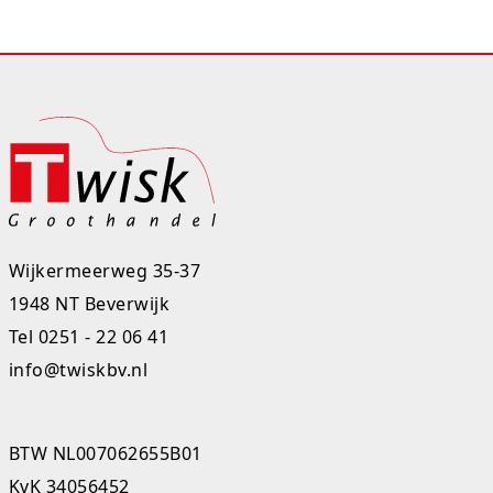
Studio Circus
Unicorns
Winkel, keuken en huis
Woezel en Pip
Zomer- en buitenspeelgoed
Wijkermeerweg 35-37
1948 NT Beverwijk
Tel
0251 - 22 06 41
info@twiskbv.nl
BTW NL007062655B01
KvK 34056452