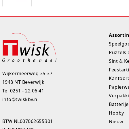
Assorti
Speelgo
Puzzels 
Sint & K
Feestart
Wijkermeerweg 35-37
Kantoora
1948 NT Beverwijk
Papierw
Tel
0251 - 22 06 41
Verpakk
info@twiskbv.nl
Batterij
Hobby
BTW NL007062655B01
Nieuw