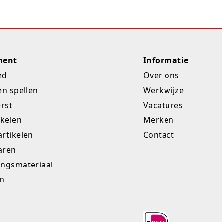
ment
Informatie
ed
Over ons
en spellen
Werkwijze
erst
Vacatures
ikelen
Merken
rtikelen
Contact
aren
ingsmateriaal
en