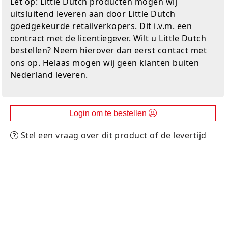
Let op: Little Dutch producten mogen wij
Experimenteer dozen
Ravensburger
Slingers
Klussentape
Kaftplastic
Plakdecoratie
uitsluitend leveren aan door Little Dutch
goedgekeurde retailverkopers. Dit i.v.m. een
Fien en Teun
Speelkleden
Kubushouders
Kopieer/print papier
Tape
contract met de licentiegever. Wilt u Little Dutch
bestellen? Neem hierover dan eerst contact met
Fietsjes, scooters en acc
Spellen overige
Lijm
Notitieboeken
Touw
ons op. Helaas mogen wij geen klanten buiten
Nederland leveren.
Frozen
Zwijsen
Linialen
Pin- en kassarollen
Verzenddozen
Geweren en pistolen
Nietmachines
Schriften
Login om te bestellen
Gravitrax
Paperclips, punaises, etc
Schrijfblokken
Stel een vraag over dit product of de levertijd
Houten speelgoed
Parkeerschijf
K3
Passers
Klein speelgoed
Pen etui's
Koffers en servies
Pennenbakjes