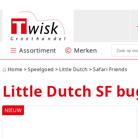
Assortiment
Merken
Speelgoed
Puzzels en spellen
Sint & Kerst
Feestartikelen
Kantoorartikelen
Papierwaren
Verpakkingsmateriaal
Batterijen
Hobby
Nieuw
Centrum
Jumbo
Little Dutch
Lumpin
Ravensburger
SES
Stabilo
Woody
MEER
⌂
Home
Speelgoed
Little Dutch
Safari Friends
Little Dutch SF b
NIEUW