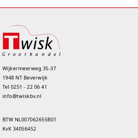
Studio Circus
Unicorns
Winkel, keuken en huis
Woezel en Pip
Zomer- en buitenspeelgoed
Wijkermeerweg 35-37
1948 NT Beverwijk
Tel
0251 - 22 06 41
info@twiskbv.nl
BTW NL007062655B01
KvK 34056452