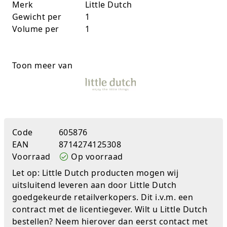
Merk
Little Dutch
Rugtassen
Gewicht per
1
Volume per
1
Skippy's
Slime & Putty
Toon meer van
Slow rise
Sluban
SO Kawaii
Code
605876
EAN
8714274125308
Spaarpotten
Voorraad
Op voorraad
Let op: Little Dutch producten mogen wij
Speelfiguren en sets
uitsluitend leveren aan door Little Dutch
Spidey
goedgekeurde retailverkopers. Dit i.v.m. een
contract met de licentiegever. Wilt u Little Dutch
Stitch
bestellen? Neem hierover dan eerst contact met