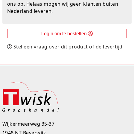
ons op. Helaas mogen wij geen klanten buiten
Studio Circus
Nederland leveren.
Unicorns
Login om te bestellen
Winkel, keuken en huis
Stel een vraag over dit product of de levertijd
Woezel en Pip
Zomer- en buitenspeelgoed
Wijkermeerweg 35-37
1948 NT Beverwijk