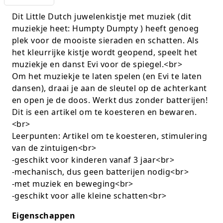
K-pop Star
Perforators
Dit Little Dutch juwelenkistje met muziek (dit
muziekje heet: Humpty Dumpty ) heeft genoeg
Little Dutch
Plakband
plek voor de mooiste sieraden en schatten. Als
het kleurrijke kistje wordt geopend, speelt het
Lumpin
Post-It
muziekje en danst Evi voor de spiegel.<br>
Om het muziekje te laten spelen (en Evi te laten
Magnetic Construction Sets
Puntenslijpers
dansen), draai je aan de sleutel op de achterkant
en open je de doos. Werkt dus zonder batterijen!
Muziek
Rainbow
Dit is een artikel om te koesteren en bewaren.
<br>
Opruiming
Rekenmachines
Leerpunten: Artikel om te koesteren, stimulering
Peppa Pig
Scharen en messen
van de zintuigen<br>
-geschikt voor kinderen vanaf 3 jaar<br>
Pluche
Schrijfwaren
-mechanisch, dus geen batterijen nodig<br>
-met muziek en beweging<br>
Poppen
Stempels en toebeh.
-geschikt voor alle kleine schatten<br>
Roleplay
Tesa power
Eigenschappen