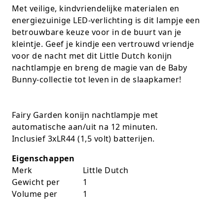
Met veilige, kindvriendelijke materialen en
Rugtassen
energiezuinige LED-verlichting is dit lampje een
betrouwbare keuze voor in de buurt van je
Skippy's
kleintje. Geef je kindje een vertrouwd vriendje
voor de nacht met dit Little Dutch konijn
Slime & Putty
nachtlampje en breng de magie van de Baby
Bunny-collectie tot leven in de slaapkamer!
Slow rise
Sluban
Fairy Garden konijn nachtlampje met
SO Kawaii
automatische aan/uit na 12 minuten.
Inclusief 3xLR44 (1,5 volt) batterijen.
Spaarpotten
Eigenschappen
Speelfiguren en sets
Merk
Little Dutch
Gewicht per
1
Spidey
Volume per
1
Stitch