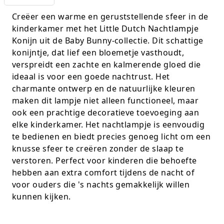
K-pop Star
Perforators
Creëer een warme en geruststellende sfeer in de
kinderkamer met het Little Dutch Nachtlampje
Little Dutch
Plakband
Konijn uit de Baby Bunny-collectie. Dit schattige
konijntje, dat lief een bloemetje vasthoudt,
Lumpin
Post-It
verspreidt een zachte en kalmerende gloed die
ideaal is voor een goede nachtrust. Het
Magnetic Construction Sets
Puntenslijpers
charmante ontwerp en de natuurlijke kleuren
maken dit lampje niet alleen functioneel, maar
Muziek
Rainbow
ook een prachtige decoratieve toevoeging aan
elke kinderkamer. Het nachtlampje is eenvoudig
Opruiming
Rekenmachines
te bedienen en biedt precies genoeg licht om een
Peppa Pig
Scharen en messen
knusse sfeer te creëren zonder de slaap te
verstoren. Perfect voor kinderen die behoefte
Pluche
Schrijfwaren
hebben aan extra comfort tijdens de nacht of
voor ouders die 's nachts gemakkelijk willen
Poppen
Stempels en toebeh.
kunnen kijken.
Roleplay
Tesa power