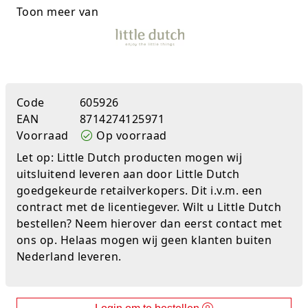
Toon meer van
Studio Circus
Unicorns
Winkel, keuken en huis
Code
605926
Woezel en Pip
EAN
8714274125971
Voorraad
Op voorraad
Zomer- en buitenspeelgoed
Let op: Little Dutch producten mogen wij
uitsluitend leveren aan door Little Dutch
goedgekeurde retailverkopers. Dit i.v.m. een
contract met de licentiegever. Wilt u Little Dutch
bestellen? Neem hierover dan eerst contact met
ons op. Helaas mogen wij geen klanten buiten
Nederland leveren.