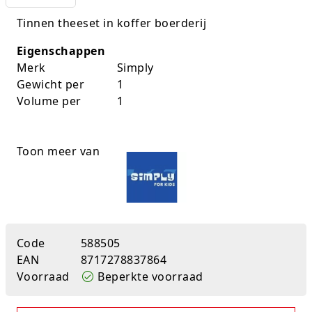
K-pop Star
Perforators
Tinnen theeset in koffer boerderij
Little Dutch
Plakband
Eigenschappen
Merk
Simply
Lumpin
Post-It
Gewicht per
1
Volume per
1
Magnetic Construction Sets
Puntenslijpers
Muziek
Rainbow
Toon meer van
Opruiming
Rekenmachines
Peppa Pig
Scharen en messen
Pluche
Schrijfwaren
Code
588505
EAN
8717278837864
Poppen
Stempels en toebeh.
Voorraad
Beperkte voorraad
Roleplay
Tesa power