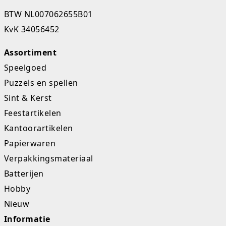
BTW NL007062655B01
Studio Circus
KvK 34056452
Unicorns
Assortiment
Winkel, keuken en huis
Speelgoed
Puzzels en spellen
Woezel en Pip
Sint & Kerst
Zomer- en buitenspeelgoed
Feestartikelen
Kantoorartikelen
Papierwaren
Verpakkingsmateriaal
Batterijen
Hobby
Nieuw
Informatie