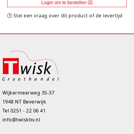
Login om te bestellen
Rugtassen
Stel een vraag over dit product of de levertijd
Skippy's
Slime & Putty
Slow rise
Sluban
SO Kawaii
Spaarpotten
Wijkermeerweg 35-37
1948 NT Beverwijk
Speelfiguren en sets
Tel
0251 - 22 06 41
Spidey
info@twiskbv.nl
Stitch