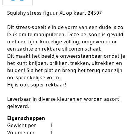
K-pop Star
Perforators
Squishy stress figuur XL op kaart 24597
Little Dutch
Plakband
Dit stress-speeltje in de vorm van een dude is zo
leuk om te manipuleren. Deze persoon is gevuld
Lumpin
Post-It
met een fijne korrelige vulling, omgeven door
Magnetic Construction Sets
Puntenslijpers
een zachte en rekbare siliconen schaal.
Dit maakt het beeldje onweerstaanbaar omdat je
Muziek
Rainbow
het kunt knijpen, prikken, trekken, uitrekken en
buigen! Sla het plat en breng het terug naar zijn
Opruiming
Rekenmachines
oorspronkelijke vorm.
Hij is ook super rekbaar!
Peppa Pig
Scharen en messen
Leverbaar in diverse kleuren en worden assorti
Pluche
Schrijfwaren
geleverd.
Poppen
Stempels en toebeh.
Eigenschappen
Gewicht per
1
Roleplay
Tesa power
Volume per
1