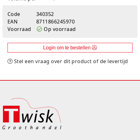
Rugtassen
Code
340352
EAN
8711866245970
Skippy's
Voorraad
Op voorraad
Slime & Putty
Login om te bestellen
Slow rise
Stel een vraag over dit product of de levertijd
Sluban
SO Kawaii
Spaarpotten
Speelfiguren en sets
Spidey
Stitch