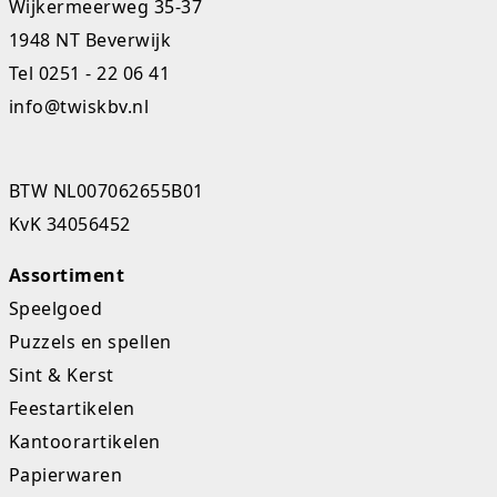
Wijkermeerweg 35-37
Studio Circus
1948 NT Beverwijk
Tel
0251 - 22 06 41
Unicorns
info@twiskbv.nl
Winkel, keuken en huis
Woezel en Pip
BTW NL007062655B01
KvK 34056452
Zomer- en buitenspeelgoed
Assortiment
Speelgoed
Puzzels en spellen
Sint & Kerst
Feestartikelen
Kantoorartikelen
Papierwaren