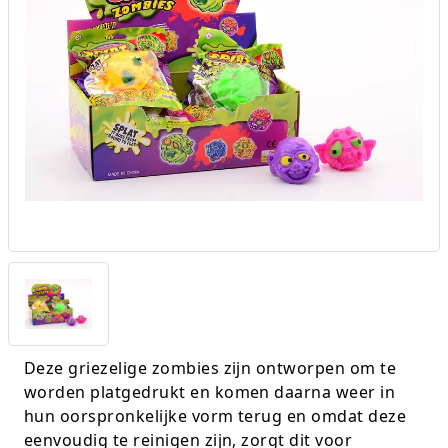
Experimenteer dozen
Ravensburger
Slingers
Klussentape
Kaftplastic
Plakdecoratie
Fien en Teun
Speelkleden
Kubushouders
Kopieer/print papier
Tape
Fietsjes, scooters en acc
Spellen overige
Lijm
Notitieboeken
Touw
Frozen
Zwijsen
Linialen
Pin- en kassarollen
Verzenddozen
Geweren en pistolen
Nietmachines
Schriften
Gravitrax
Paperclips, punaises, etc
Schrijfblokken
Houten speelgoed
Parkeerschijf
K3
Passers
Deze griezelige zombies zijn ontworpen om te
Klein speelgoed
Pen etui's
worden platgedrukt en komen daarna weer in
hun oorspronkelijke vorm terug en omdat deze
Koffers en servies
Pennenbakjes
eenvoudig te reinigen zijn, zorgt dit voor