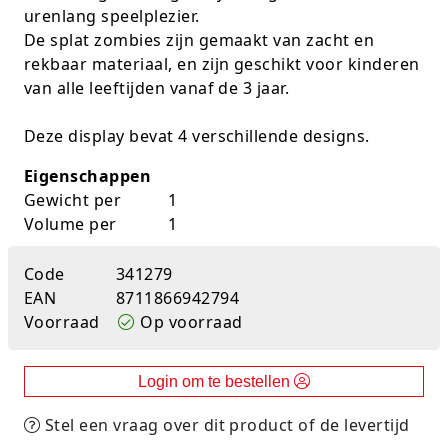
urenlang speelplezier.
K-pop Star
Perforators
De splat zombies zijn gemaakt van zacht en
rekbaar materiaal, en zijn geschikt voor kinderen
Little Dutch
Plakband
van alle leeftijden vanaf de 3 jaar.
Lumpin
Post-It
Deze display bevat 4 verschillende designs.
Magnetic Construction Sets
Puntenslijpers
Eigenschappen
Gewicht per
1
Muziek
Rainbow
Volume per
1
Opruiming
Rekenmachines
Code
341279
Peppa Pig
Scharen en messen
EAN
8711866942794
Voorraad
Op voorraad
Pluche
Schrijfwaren
Login om te bestellen
Poppen
Stempels en toebeh.
Stel een vraag over dit product of de levertijd
Roleplay
Tesa power