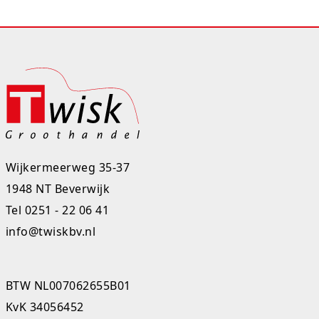
Rugtassen
Skippy's
Slime & Putty
Slow rise
Sluban
Wijkermeerweg 35-37
SO Kawaii
1948 NT Beverwijk
Tel
0251 - 22 06 41
Spaarpotten
info@twiskbv.nl
Speelfiguren en sets
Spidey
BTW NL007062655B01
KvK 34056452
Stitch