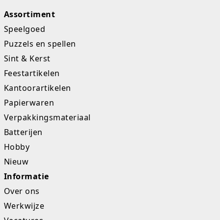
Assortiment
Studio Circus
Speelgoed
Unicorns
Puzzels en spellen
Sint & Kerst
Winkel, keuken en huis
Feestartikelen
Woezel en Pip
Kantoorartikelen
Papierwaren
Zomer- en buitenspeelgoed
Verpakkingsmateriaal
Batterijen
Hobby
Nieuw
Informatie
Over ons
Werkwijze