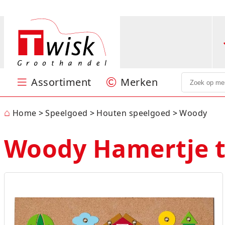
Assortiment
Merken
Speelgoed
Puzzels en spellen
Sint & Kerst
Feestartikelen
Kantoorartikelen
Papierwaren
Verpakkingsmateriaal
Batterijen
Hobby
Nieuw
Centrum
Jumbo
Little Dutch
Lumpin
Ravensburger
SES
Stabilo
Woody
MEER
⌂
Home
Speelgoed
Houten speelgoed
Woody
Woody Hamertje ti