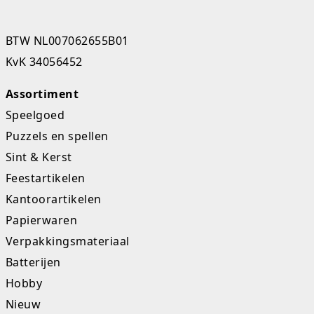
Studio Circus
BTW NL007062655B01
Unicorns
KvK 34056452
Winkel, keuken en huis
Assortiment
Speelgoed
Woezel en Pip
Puzzels en spellen
Zomer- en buitenspeelgoed
Sint & Kerst
Feestartikelen
Kantoorartikelen
Papierwaren
Verpakkingsmateriaal
Batterijen
Hobby
Nieuw