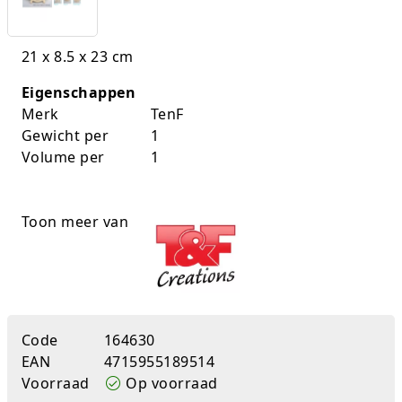
K-pop Star
Perforators
21 x 8.5 x 23 cm
Little Dutch
Plakband
Eigenschappen
Lumpin
Post-It
Merk
TenF
Gewicht per
1
Magnetic Construction Sets
Puntenslijpers
Volume per
1
Muziek
Rainbow
Toon meer van
Opruiming
Rekenmachines
Peppa Pig
Scharen en messen
Pluche
Schrijfwaren
Code
164630
Poppen
Stempels en toebeh.
EAN
4715955189514
Voorraad
Op voorraad
Roleplay
Tesa power