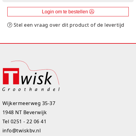
Rugtassen
Login om te bestellen
Skippy's
Stel een vraag over dit product of de levertijd
Slime & Putty
Slow rise
Sluban
SO Kawaii
Spaarpotten
Wijkermeerweg 35-37
Speelfiguren en sets
1948 NT Beverwijk
Spidey
Tel
0251 - 22 06 41
info@twiskbv.nl
Stitch