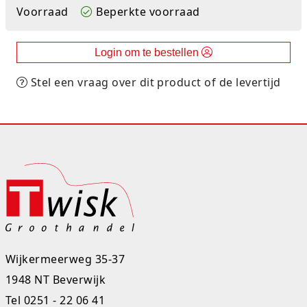
Voorraad
Beperkte voorraad
Rugtassen
Skippy's
Login om te bestellen
Slime & Putty
Stel een vraag over dit product of de levertijd
Slow rise
Sluban
SO Kawaii
Spaarpotten
Speelfiguren en sets
Wijkermeerweg 35-37
Spidey
1948 NT Beverwijk
Stitch
Tel
0251 - 22 06 41