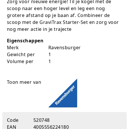
Zorg voor nieuwe energie! Til je kogel met de
K-pop Star
Perforators
scoop naar een hoger level en leg een nog
grotere afstand op je baan af. Combineer de
Little Dutch
Plakband
scoop met de GraviTrax Starter-Set en zorg voor
nog meer actie in je trajecte
Lumpin
Post-It
Eigenschappen
Magnetic Construction Sets
Puntenslijpers
Merk
Ravensburger
Gewicht per
1
Muziek
Rainbow
Volume per
1
Opruiming
Rekenmachines
Toon meer van
Peppa Pig
Scharen en messen
Pluche
Schrijfwaren
Poppen
Stempels en toebeh.
Code
520748
Roleplay
Tesa power
EAN
4005556224180