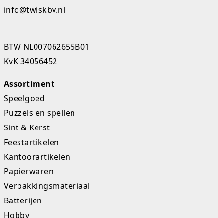
info@twiskbv.nl
Studio Circus
Unicorns
BTW NL007062655B01
Winkel, keuken en huis
KvK 34056452
Woezel en Pip
Assortiment
Speelgoed
Zomer- en buitenspeelgoed
Puzzels en spellen
Sint & Kerst
Feestartikelen
Kantoorartikelen
Papierwaren
Verpakkingsmateriaal
Batterijen
Hobby