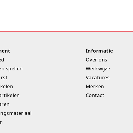
ment
Informatie
ed
Over ons
en spellen
Werkwijze
erst
Vacatures
ikelen
Merken
rtikelen
Contact
aren
ingsmateriaal
en