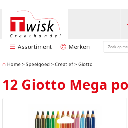
Assortiment
Merken
Speelgoed
Puzzels en spellen
Sint & Kerst
Feestartikelen
Kantoorartikelen
Papierwaren
Verpakkingsmateriaal
Batterijen
Hobby
Nieuw
Centrum
Jumbo
Little Dutch
Lumpin
Ravensburger
SES
Stabilo
Woody
MEER
⌂
Home
Speelgoed
Creatief
Giotto
12 Giotto Mega po