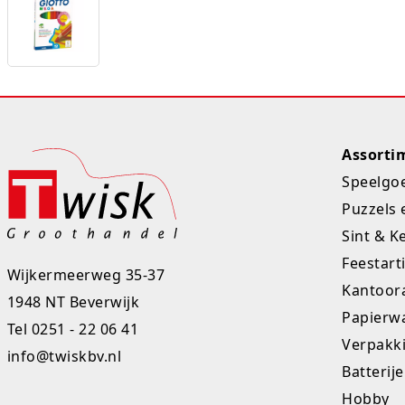
Assorti
Speelgo
Puzzels 
Sint & K
Feestart
Wijkermeerweg 35-37
Kantoora
1948 NT Beverwijk
Papierw
Tel
0251 - 22 06 41
Verpakk
info@twiskbv.nl
Batterij
Hobby