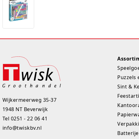
Assorti
Speelgo
Puzzels 
Sint & K
Feestart
Wijkermeerweg 35-37
Kantoora
1948 NT Beverwijk
Papierw
Tel
0251 - 22 06 41
Verpakk
info@twiskbv.nl
Batterij