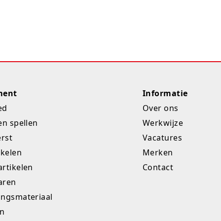
ment
Informatie
ed
Over ons
en spellen
Werkwijze
erst
Vacatures
ikelen
Merken
rtikelen
Contact
aren
ingsmateriaal
en