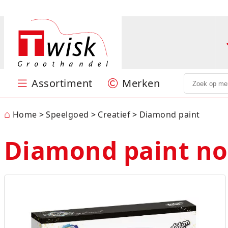
Assortiment
Merken
Speelgoed
Puzzels en spellen
Sint & Kerst
Feestartikelen
Kantoorartikelen
Papierwaren
Verpakkingsmateriaal
Batterijen
Hobby
Nieuw
Centrum
Jumbo
Little Dutch
Lumpin
Ravensburger
SES
Stabilo
Woody
MEER
⌂
Home
Speelgoed
Creatief
Diamond paint
Diamond paint no