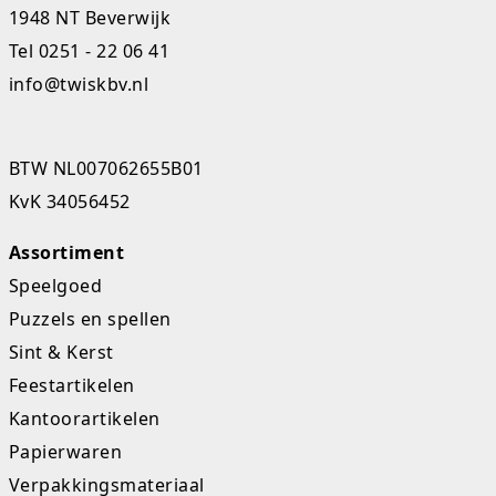
1948 NT Beverwijk
Studio Circus
Tel
0251 - 22 06 41
Unicorns
info@twiskbv.nl
Winkel, keuken en huis
BTW NL007062655B01
Woezel en Pip
KvK 34056452
Zomer- en buitenspeelgoed
Assortiment
Speelgoed
Puzzels en spellen
Sint & Kerst
Feestartikelen
Kantoorartikelen
Papierwaren
Verpakkingsmateriaal