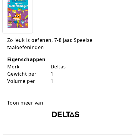
K-pop Star
Perforators
Little Dutch
Plakband
Lumpin
Post-It
Zo leuk is oefenen, 7-8 jaar. Speelse
taaloefeningen
Magnetic Construction Sets
Puntenslijpers
Eigenschappen
Muziek
Rainbow
Merk
Deltas
Gewicht per
1
Opruiming
Rekenmachines
Volume per
1
Peppa Pig
Scharen en messen
Pluche
Schrijfwaren
Toon meer van
Poppen
Stempels en toebeh.
Roleplay
Tesa power