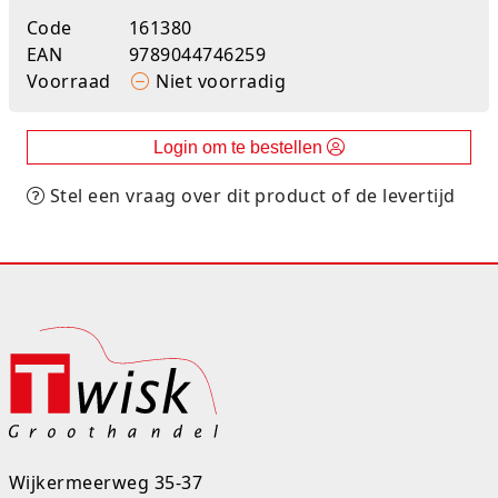
Code
161380
Rugtassen
EAN
9789044746259
Skippy's
Voorraad
Niet voorradig
Slime & Putty
Login om te bestellen
Slow rise
Stel een vraag over dit product of de levertijd
Sluban
SO Kawaii
Spaarpotten
Speelfiguren en sets
Spidey
Stitch
Wijkermeerweg 35-37