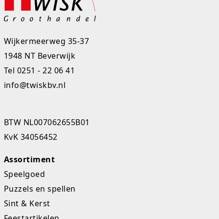
Studio Circus
Unicorns
Wijkermeerweg 35-37
1948 NT Beverwijk
Winkel, keuken en huis
Tel
0251 - 22 06 41
Woezel en Pip
info@twiskbv.nl
Zomer- en buitenspeelgoed
BTW NL007062655B01
KvK 34056452
Assortiment
Speelgoed
Puzzels en spellen
Sint & Kerst
Feestartikelen