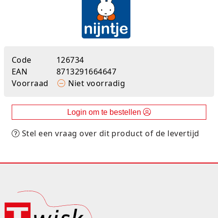
Rugtassen
Skippy's
Slime & Putty
Code
126734
EAN
8713291664647
Slow rise
Voorraad
Niet voorradig
Sluban
Login om te bestellen
SO Kawaii
Stel een vraag over dit product of de levertijd
Spaarpotten
Speelfiguren en sets
Spidey
Stitch