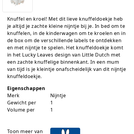
K-pop Star
Perforators
Knuffel en kroel! Met dit lieve knuffeldoekje heb
Little Dutch
Plakband
je altijd je zachte kleine nijntje bij je. In bed om te
knuffelen, in de kinderwagen om te kroelen en in
Lumpin
Post-It
de box om de verschillende labels te ontdekken
en met nijntje te spelen. Het knuffeldoekje komt
Magnetic Construction Sets
Puntenslijpers
in het Lucky Leaves design van Little Dutch met
Muziek
Rainbow
een zachte knuffelige binnenkant. In een mum
van tijd is je kleintje onafscheidelijk van dit nijntje
Opruiming
Rekenmachines
knuffeldoekje.
Eigenschappen
Peppa Pig
Scharen en messen
Merk
Nijntje
Pluche
Schrijfwaren
Gewicht per
1
Volume per
1
Poppen
Stempels en toebeh.
Roleplay
Tesa power
Toon meer van