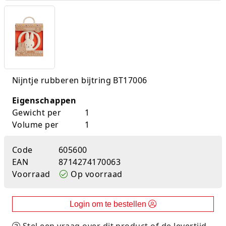
K-pop Star
Perforators
Little Dutch
Plakband
Lumpin
Post-It
Nijntje rubberen bijtring BT17006
Magnetic Construction Sets
Puntenslijpers
Eigenschappen
Muziek
Rainbow
Gewicht per
1
Volume per
1
Opruiming
Rekenmachines
Peppa Pig
Scharen en messen
Code
605600
EAN
8714274170063
Pluche
Schrijfwaren
Voorraad
Op voorraad
Poppen
Stempels en toebeh.
Login om te bestellen
Roleplay
Tesa power