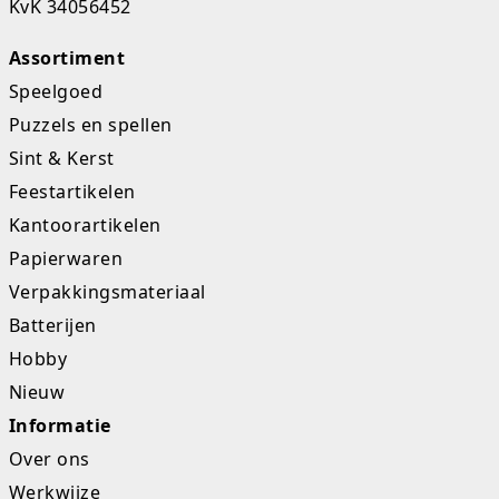
KvK 34056452
Studio Circus
Assortiment
Unicorns
Speelgoed
Puzzels en spellen
Winkel, keuken en huis
Sint & Kerst
Woezel en Pip
Feestartikelen
Kantoorartikelen
Zomer- en buitenspeelgoed
Papierwaren
Verpakkingsmateriaal
Batterijen
Hobby
Nieuw
Informatie
Over ons
Werkwijze