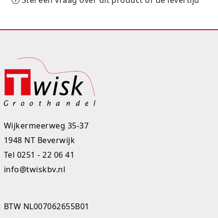
Stel een vraag over dit product of de levertijd
Rugtassen
Skippy's
Slime & Putty
Slow rise
Sluban
SO Kawaii
Wijkermeerweg 35-37
1948 NT Beverwijk
Spaarpotten
Tel
0251 - 22 06 41
Speelfiguren en sets
info@twiskbv.nl
Spidey
BTW NL007062655B01
Stitch