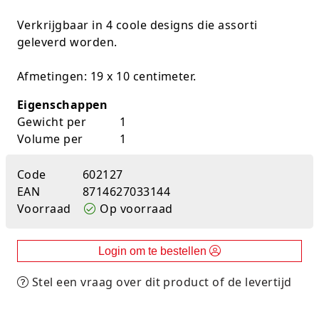
K-pop Star
Perforators
Verkrijgbaar in 4 coole designs die assorti
geleverd worden.
Little Dutch
Plakband
Afmetingen: 19 x 10 centimeter.
Lumpin
Post-It
Eigenschappen
Magnetic Construction Sets
Puntenslijpers
Gewicht per
1
Volume per
1
Muziek
Rainbow
Code
602127
Opruiming
Rekenmachines
EAN
8714627033144
Voorraad
Op voorraad
Peppa Pig
Scharen en messen
Pluche
Schrijfwaren
Login om te bestellen
Poppen
Stempels en toebeh.
Stel een vraag over dit product of de levertijd
Roleplay
Tesa power