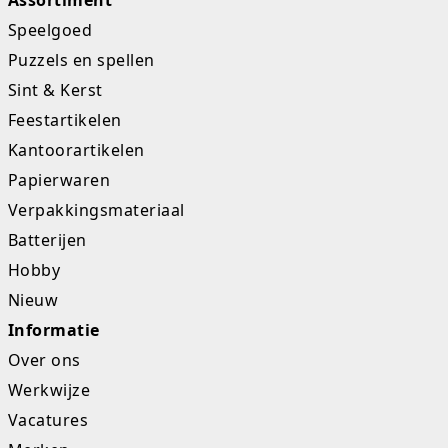
Assortiment
Studio Circus
Speelgoed
Puzzels en spellen
Unicorns
Sint & Kerst
Winkel, keuken en huis
Feestartikelen
Kantoorartikelen
Woezel en Pip
Papierwaren
Zomer- en buitenspeelgoed
Verpakkingsmateriaal
Batterijen
Hobby
Nieuw
Informatie
Over ons
Werkwijze
Vacatures