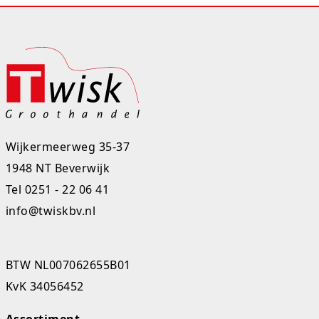
Rugtassen
Skippy's
Slime & Putty
Slow rise
Wijkermeerweg 35-37
Sluban
1948 NT Beverwijk
SO Kawaii
Tel
0251 - 22 06 41
info@twiskbv.nl
Spaarpotten
Speelfiguren en sets
BTW NL007062655B01
Spidey
KvK 34056452
Stitch