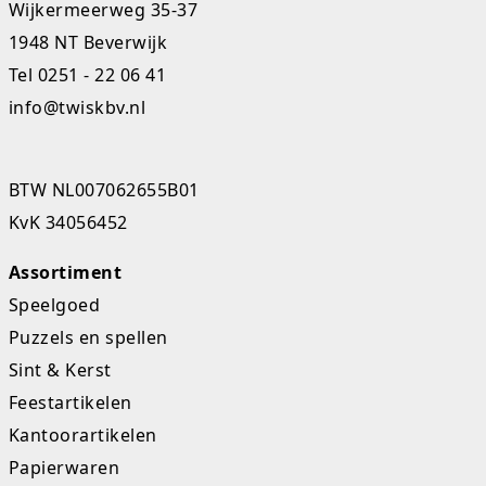
Wijkermeerweg 35-37
Studio Circus
1948 NT Beverwijk
Tel
0251 - 22 06 41
Unicorns
info@twiskbv.nl
Winkel, keuken en huis
Woezel en Pip
BTW NL007062655B01
KvK 34056452
Zomer- en buitenspeelgoed
Assortiment
Speelgoed
Puzzels en spellen
Sint & Kerst
Feestartikelen
Kantoorartikelen
Papierwaren