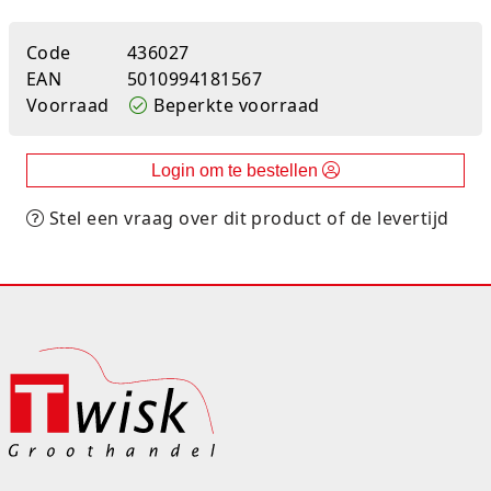
Rugtassen
Code
436027
EAN
5010994181567
Skippy's
Voorraad
Beperkte voorraad
Slime & Putty
Login om te bestellen
Slow rise
Stel een vraag over dit product of de levertijd
Sluban
SO Kawaii
Spaarpotten
Speelfiguren en sets
Spidey
Stitch