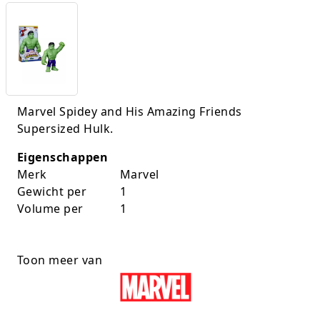
K-pop Star
Perforators
Little Dutch
Plakband
Lumpin
Post-It
Marvel Spidey and His Amazing Friends
Magnetic Construction Sets
Puntenslijpers
Supersized Hulk.
Muziek
Rainbow
Eigenschappen
Merk
Marvel
Opruiming
Rekenmachines
Gewicht per
1
Volume per
1
Peppa Pig
Scharen en messen
Pluche
Schrijfwaren
Toon meer van
Poppen
Stempels en toebeh.
Roleplay
Tesa power