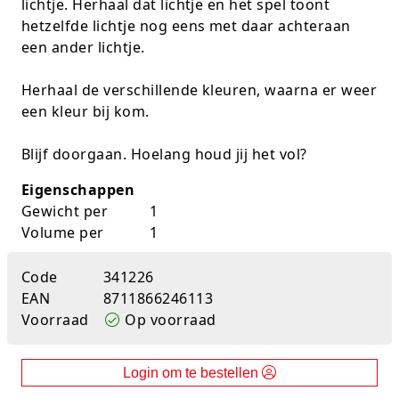
lichtje. Herhaal dat lichtje en het spel toont
K-pop Star
Perforators
hetzelfde lichtje nog eens met daar achteraan
een ander lichtje.
Little Dutch
Plakband
Herhaal de verschillende kleuren, waarna er weer
Lumpin
Post-It
een kleur bij kom.
Magnetic Construction Sets
Puntenslijpers
Blijf doorgaan. Hoelang houd jij het vol?
Muziek
Rainbow
Eigenschappen
Gewicht per
1
Opruiming
Rekenmachines
Volume per
1
Peppa Pig
Scharen en messen
Code
341226
EAN
8711866246113
Pluche
Schrijfwaren
Voorraad
Op voorraad
Poppen
Stempels en toebeh.
Login om te bestellen
Roleplay
Tesa power