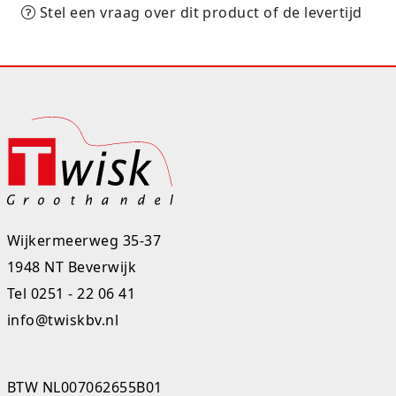
Stel een vraag over dit product of de levertijd
Rugtassen
Skippy's
Slime & Putty
Slow rise
Sluban
SO Kawaii
Wijkermeerweg 35-37
Spaarpotten
1948 NT Beverwijk
Tel
0251 - 22 06 41
Speelfiguren en sets
info@twiskbv.nl
Spidey
Stitch
BTW NL007062655B01