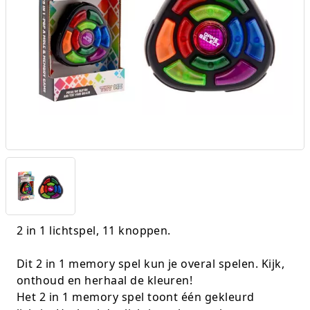
Experimenteer dozen
Ravensburger
Slingers
Klussentape
Kaftplastic
Plakdecoratie
Fien en Teun
Speelkleden
Kubushouders
Kopieer/print papier
Tape
Fietsjes, scooters en acc
Spellen overige
Lijm
Notitieboeken
Touw
Frozen
Zwijsen
Linialen
Pin- en kassarollen
Verzenddozen
Geweren en pistolen
Nietmachines
Schriften
Gravitrax
Paperclips, punaises, etc
Schrijfblokken
Houten speelgoed
Parkeerschijf
2 in 1 lichtspel, 11 knoppen.
K3
Passers
Dit 2 in 1 memory spel kun je overal spelen. Kijk,
Klein speelgoed
Pen etui's
onthoud en herhaal de kleuren!
Koffers en servies
Pennenbakjes
Het 2 in 1 memory spel toont één gekleurd