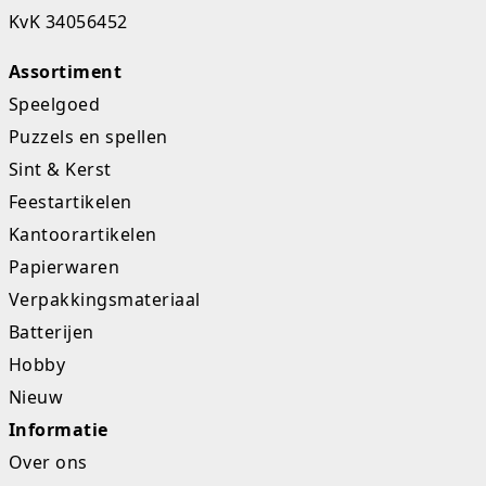
KvK 34056452
Studio Circus
Assortiment
Unicorns
Speelgoed
Winkel, keuken en huis
Puzzels en spellen
Sint & Kerst
Woezel en Pip
Feestartikelen
Zomer- en buitenspeelgoed
Kantoorartikelen
Papierwaren
Verpakkingsmateriaal
Batterijen
Hobby
Nieuw
Informatie
Over ons