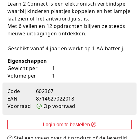
Learn 2 Connect is een elektronisch verbindspel
K-pop Star
Perforators
waarbij kinderen plaatjes koppelen en het lampje
laat zien of het antwoord juist is.
Little Dutch
Plakband
Met 6 vellen en 12 opdrachten blijven ze steeds
nieuwe uitdagingen ontdekken.
Lumpin
Post-It
Geschikt vanaf 4 jaar en werkt op 1 AA-batterij.
Magnetic Construction Sets
Puntenslijpers
Eigenschappen
Muziek
Rainbow
Gewicht per
1
Volume per
1
Opruiming
Rekenmachines
Code
602367
Peppa Pig
Scharen en messen
EAN
8714627022018
Pluche
Schrijfwaren
Voorraad
Op voorraad
Poppen
Stempels en toebeh.
Login om te bestellen
Roleplay
Tesa power
Stel een vraag over dit product of de levertijd