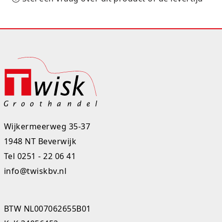
Rugtassen
Skippy's
Slime & Putty
Slow rise
Sluban
SO Kawaii
Wijkermeerweg 35-37
1948 NT Beverwijk
Spaarpotten
Tel
0251 - 22 06 41
Speelfiguren en sets
info@twiskbv.nl
Spidey
BTW NL007062655B01
Stitch