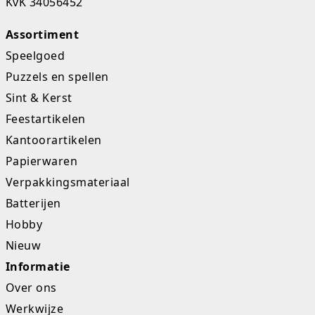
KvK 34056452
Studio Circus
Assortiment
Unicorns
Speelgoed
Puzzels en spellen
Winkel, keuken en huis
Sint & Kerst
Woezel en Pip
Feestartikelen
Kantoorartikelen
Zomer- en buitenspeelgoed
Papierwaren
Verpakkingsmateriaal
Batterijen
Hobby
Nieuw
Informatie
Over ons
Werkwijze