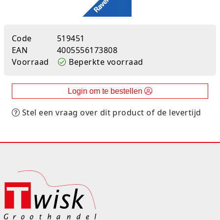
Rugtassen
Skippy's
Code
519451
EAN
4005556173808
Slime & Putty
Voorraad
Beperkte voorraad
Slow rise
Login om te bestellen
Sluban
Stel een vraag over dit product of de levertijd
SO Kawaii
Spaarpotten
Speelfiguren en sets
Spidey
Stitch