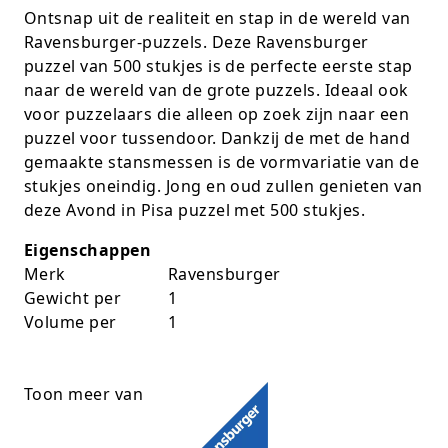
Ontsnap uit de realiteit en stap in de wereld van
K-pop Star
Perforators
Ravensburger-puzzels. Deze Ravensburger
puzzel van 500 stukjes is de perfecte eerste stap
Little Dutch
Plakband
naar de wereld van de grote puzzels. Ideaal ook
voor puzzelaars die alleen op zoek zijn naar een
Lumpin
Post-It
puzzel voor tussendoor. Dankzij de met de hand
Magnetic Construction Sets
Puntenslijpers
gemaakte stansmessen is de vormvariatie van de
stukjes oneindig. Jong en oud zullen genieten van
Muziek
Rainbow
deze Avond in Pisa puzzel met 500 stukjes.
Eigenschappen
Opruiming
Rekenmachines
Merk
Ravensburger
Peppa Pig
Scharen en messen
Gewicht per
1
Volume per
1
Pluche
Schrijfwaren
Poppen
Stempels en toebeh.
Toon meer van
Roleplay
Tesa power