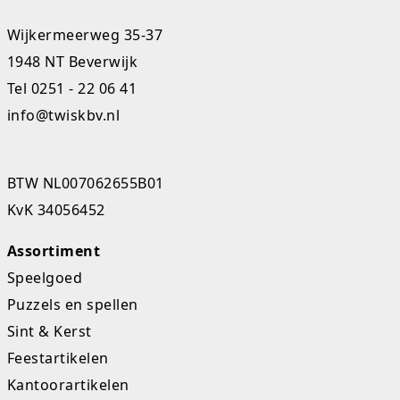
Studio Circus
Wijkermeerweg 35-37
1948 NT Beverwijk
Unicorns
Tel
0251 - 22 06 41
Winkel, keuken en huis
info@twiskbv.nl
Woezel en Pip
BTW NL007062655B01
Zomer- en buitenspeelgoed
KvK 34056452
Assortiment
Speelgoed
Puzzels en spellen
Sint & Kerst
Feestartikelen
Kantoorartikelen