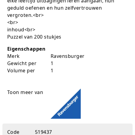
elke leeftijd uitdagingen leren aangaan, hun
geduld oefenen en hun zelfvertrouwen
Rugtassen
vergroten.<br>
Skippy's
<br>
inhoud<br>
Slime & Putty
Puzzel van 200 stukjes
Eigenschappen
Slow rise
Merk
Ravensburger
Sluban
Gewicht per
1
Volume per
1
SO Kawaii
Spaarpotten
Toon meer van
Speelfiguren en sets
Spidey
Stitch
Code
519437