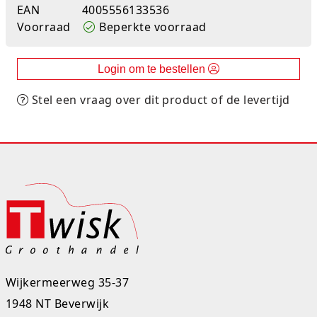
EAN
4005556133536
Studio Circus
Voorraad
Beperkte voorraad
Unicorns
Login om te bestellen
Winkel, keuken en huis
Stel een vraag over dit product of de levertijd
Woezel en Pip
Zomer- en buitenspeelgoed
Wijkermeerweg 35-37
1948 NT Beverwijk