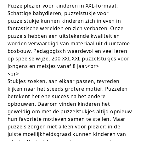
Puzzelplezier voor kinderen in XXL-formaat:
K-pop Star
Perforators
Schattige babydieren, puzzelstukje voor
puzzelstukje kunnen kinderen zich inleven in
Little Dutch
Plakband
fantastische werelden en zich verbazen. Onze
puzzels hebben een uitstekende kwaliteit en
Lumpin
Post-It
worden vervaardigd van materiaal uit duurzame
Magnetic Construction Sets
Puntenslijpers
bosbouw. Pedagogisch waardevol en veel leren
op speelse wijze. 200 XXL XXL puzzelstukjes voor
Muziek
Rainbow
jongens en meisjes vanaf 8 jaar.<br>
<br>
Opruiming
Rekenmachines
Stukjes zoeken, aan elkaar passen, tevreden
kijken naar het steeds grotere motief. Puzzelen
Peppa Pig
Scharen en messen
betekent het ene succes na het andere
opbouwen. Daarom vinden kinderen het
Pluche
Schrijfwaren
geweldig om met de puzzelstukjes altijd opnieuw
hun favoriete motieven samen te stellen. Maar
Poppen
Stempels en toebeh.
puzzels zorgen niet alleen voor plezier: in de
juiste moeilijkheidsgraad kunnen kinderen van
Roleplay
Tesa power