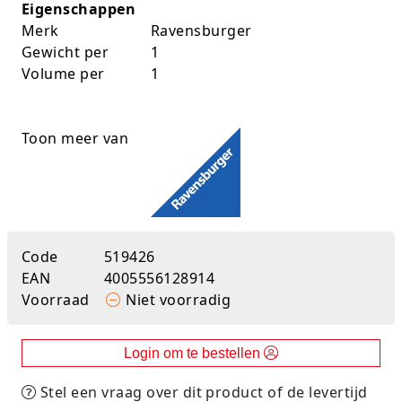
Eigenschappen
K-pop Star
Perforators
Merk
Ravensburger
Gewicht per
1
Little Dutch
Plakband
Volume per
1
Lumpin
Post-It
Toon meer van
Magnetic Construction Sets
Puntenslijpers
Muziek
Rainbow
Opruiming
Rekenmachines
Code
519426
Peppa Pig
Scharen en messen
EAN
4005556128914
Voorraad
Niet voorradig
Pluche
Schrijfwaren
Poppen
Stempels en toebeh.
Login om te bestellen
Roleplay
Tesa power
Stel een vraag over dit product of de levertijd