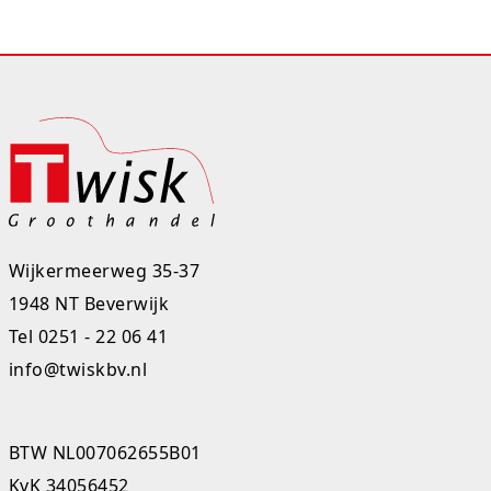
Rugtassen
Skippy's
Slime & Putty
Slow rise
Sluban
Wijkermeerweg 35-37
SO Kawaii
1948 NT Beverwijk
Spaarpotten
Tel
0251 - 22 06 41
info@twiskbv.nl
Speelfiguren en sets
Spidey
BTW NL007062655B01
Stitch
KvK 34056452