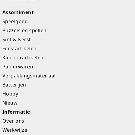
Studio Circus
Assortiment
Speelgoed
Unicorns
Puzzels en spellen
Winkel, keuken en huis
Sint & Kerst
Feestartikelen
Woezel en Pip
Kantoorartikelen
Zomer- en buitenspeelgoed
Papierwaren
Verpakkingsmateriaal
Batterijen
Hobby
Nieuw
Informatie
Over ons
Werkwijze