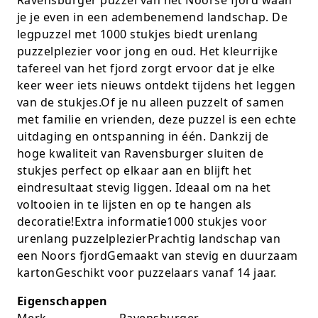
je je even in een adembenemend landschap. De
K-pop Star
Perforators
legpuzzel met 1000 stukjes biedt urenlang
Little Dutch
Plakband
puzzelplezier voor jong en oud. Het kleurrijke
tafereel van het fjord zorgt ervoor dat je elke
Lumpin
Post-It
keer weer iets nieuws ontdekt tijdens het leggen
van de stukjes.Of je nu alleen puzzelt of samen
Magnetic Construction Sets
Puntenslijpers
met familie en vrienden, deze puzzel is een echte
uitdaging en ontspanning in één. Dankzij de
Muziek
Rainbow
hoge kwaliteit van Ravensburger sluiten de
stukjes perfect op elkaar aan en blijft het
Opruiming
Rekenmachines
eindresultaat stevig liggen. Ideaal om na het
voltooien in te lijsten en op te hangen als
Peppa Pig
Scharen en messen
decoratie!Extra informatie1000 stukjes voor
urenlang puzzelplezierPrachtig landschap van
Pluche
Schrijfwaren
een Noors fjordGemaakt van stevig en duurzaam
kartonGeschikt voor puzzelaars vanaf 14 jaar.
Poppen
Stempels en toebeh.
Eigenschappen
Roleplay
Tesa power
Merk
Ravensburger