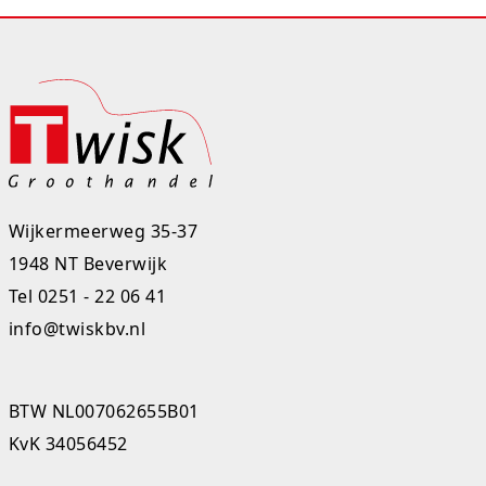
Studio Circus
Unicorns
Winkel, keuken en huis
Woezel en Pip
Zomer- en buitenspeelgoed
Wijkermeerweg 35-37
1948 NT Beverwijk
Tel
0251 - 22 06 41
info@twiskbv.nl
BTW NL007062655B01
KvK 34056452