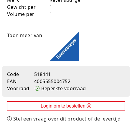
Gewicht per
1
Rugtassen
Volume per
1
Skippy's
Slime & Putty
Toon meer van
Slow rise
Sluban
Code
518441
SO Kawaii
EAN
4005555004752
Spaarpotten
Voorraad
Beperkte voorraad
Speelfiguren en sets
Login om te bestellen
Spidey
Stel een vraag over dit product of de levertijd
Stitch