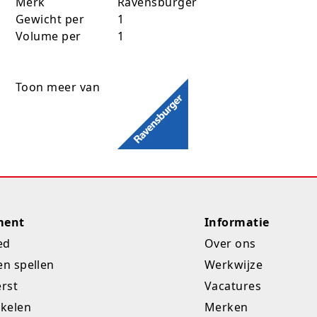
Merk
Ravensburger
Gewicht per
1
Volume per
1
Toon meer van
ment
Informatie
ed
Over ons
en spellen
Werkwijze
erst
Vacatures
ikelen
Merken