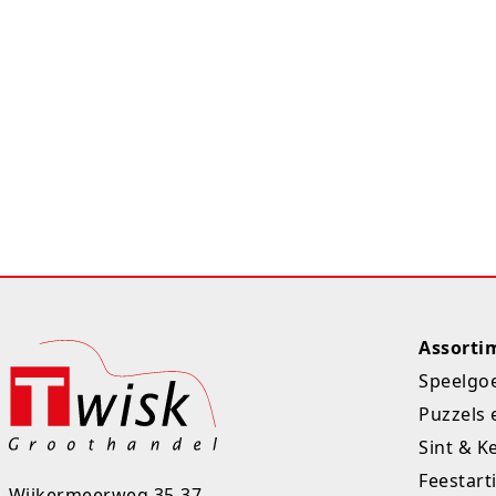
Assorti
Speelgo
Puzzels 
Sint & K
Feestart
Wijkermeerweg 35-37