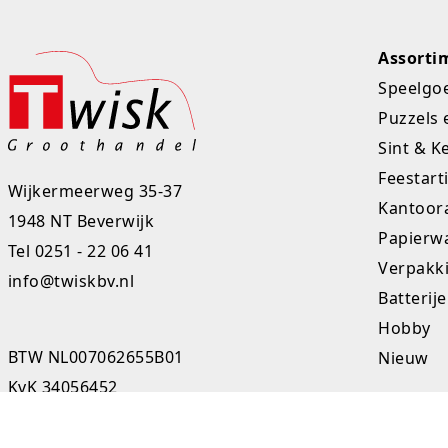
Assorti
Speelgo
Puzzels 
Sint & K
Feestart
Wijkermeerweg 35-37
Kantoora
1948 NT Beverwijk
Papierw
Tel
0251 - 22 06 41
Verpakk
info@twiskbv.nl
Batterij
Hobby
BTW NL007062655B01
Nieuw
KvK 34056452