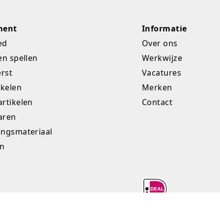
ment
Informatie
ed
Over ons
en spellen
Werkwijze
erst
Vacatures
ikelen
Merken
rtikelen
Contact
aren
ingsmateriaal
en