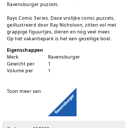
Ravensburger puzzels.
K-pop Star
Perforators
Rays Comic Series. Deze vrolijke comic puzzels,
Little Dutch
Plakband
geïllustreerd door Ray Nicholson, zitten vol met
grappige figuurtjes, dieren en nog veel meer.
Lumpin
Post-It
Op het vakantiepark is het een gezellige boel.
Magnetic Construction Sets
Puntenslijpers
Eigenschappen
Merk
Ravensburger
Muziek
Rainbow
Gewicht per
1
Volume per
1
Opruiming
Rekenmachines
Peppa Pig
Scharen en messen
Toon meer van
Pluche
Schrijfwaren
Poppen
Stempels en toebeh.
Roleplay
Tesa power