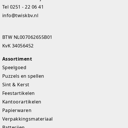
Tel
0251 - 22 06 41
Studio Circus
info@twiskbv.nl
Unicorns
Winkel, keuken en huis
BTW NL007062655B01
KvK 34056452
Woezel en Pip
Assortiment
Zomer- en buitenspeelgoed
Speelgoed
Puzzels en spellen
Sint & Kerst
Feestartikelen
Kantoorartikelen
Papierwaren
Verpakkingsmateriaal
Batterijen