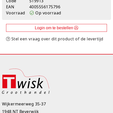
Code
519913
EAN
4005556175796
Rugtassen
Voorraad
Op voorraad
Skippy's
Login om te bestellen
Slime & Putty
Stel een vraag over dit product of de levertijd
Slow rise
Sluban
SO Kawaii
Spaarpotten
Speelfiguren en sets
Spidey
Wijkermeerweg 35-37
Stitch
1948 NT Beverwijk