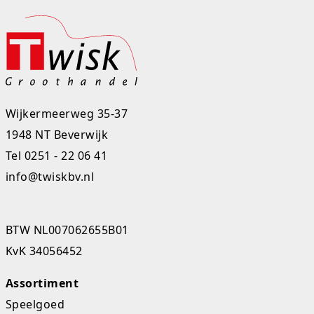
Studio Circus
Unicorns
Winkel, keuken en huis
Wijkermeerweg 35-37
Woezel en Pip
1948 NT Beverwijk
Zomer- en buitenspeelgoed
Tel
0251 - 22 06 41
info@twiskbv.nl
BTW NL007062655B01
KvK 34056452
Assortiment
Speelgoed