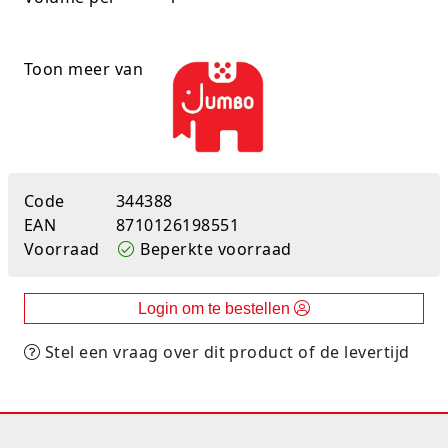
Rugtassen
Toon meer van
Skippy's
Slime & Putty
Slow rise
Code
344388
Sluban
EAN
8710126198551
Voorraad
Beperkte voorraad
SO Kawaii
Spaarpotten
Login om te bestellen
Speelfiguren en sets
Stel een vraag over dit product of de levertijd
Spidey
Stitch