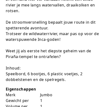
rivier je mee langs watervallen, draaikolken en
K-pop Star
Perforators
rotsen.
Little Dutch
Plakband
De stroomversnelling bepaalt jouw route in dit
Lumpin
Post-It
spetterende avontuur.
Trotseer de wildwaterrivier, maar pas op voor de
Magnetic Construction Sets
Puntenslijpers
waterspuwende Inca-goden!
Muziek
Rainbow
Weet jij als eerste het diepste geheim van de
Piraña-tempel te ontrafelen?
Opruiming
Rekenmachines
Inhoud:
Peppa Pig
Scharen en messen
Speelbord, 6 bootjes, 6 plastic voetjes, 2
dobbelstenen en de spelregels.
Pluche
Schrijfwaren
Eigenschappen
Poppen
Stempels en toebeh.
Merk
Jumbo
Gewicht per
1
Roleplay
Tesa power
Volume per
1